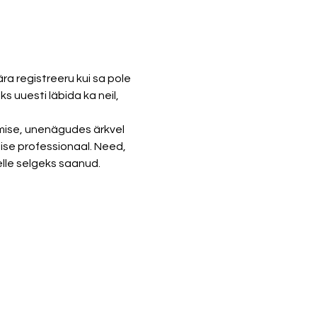
a registreeru kui sa pole 
 uuesti läbida ka neil, 
emise, unenägudes ärkvel 
ise professionaal. Need, 
lle selgeks saanud. 