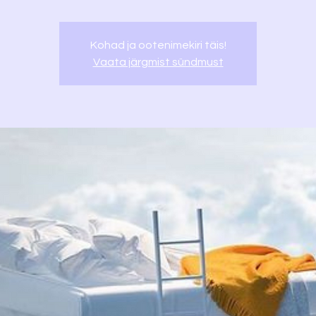
Kohad ja ootenimekiri täis!
Vaata järgmist sündmust