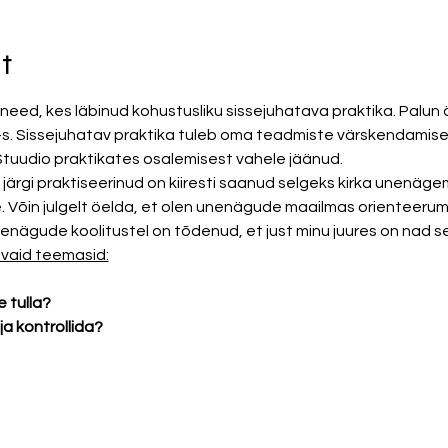
t
eed, kes läbinud kohustusliku sissejuhatava praktika. Palun är
-s. Sissejuhatav praktika tuleb oma teadmiste värskendamiseks
 Stuudio praktikates osalemisest vahele jäänud.
 järgi praktiseerinud on kiiresti saanud selgeks kirka unenäg
e. Võin julgelt öelda, et olen unenägude maailmas orienteerum
enägude koolitustel on tõdenud, et just minu juures on nad se
evaid teemasid:
 tulla? 
a kontrollida? 