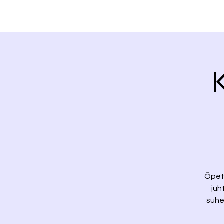
Õpeta
juh
suhe