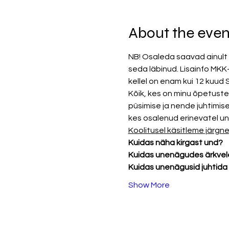
About the even
NB! Osaleda saavad ainult n
seda läbinud. Lisainfo MKK
kellel on enam kui 12 kuud
Kõik, kes on minu õpetuste
püsimise ja nende juhtimis
kes osalenud erinevatel un
Koolitusel käsitleme järgn
Kuidas näha kirgast und? 
Kuidas unenägudes ärkvele
Kuidas unenägusid juhtida j
Show More