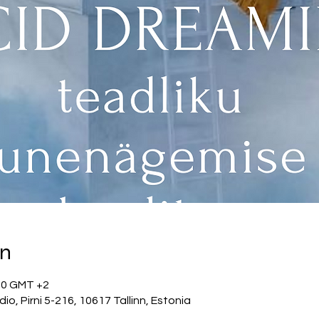
on
:00 GMT +2
, Pirni 5-216, 10617 Tallinn, Estonia