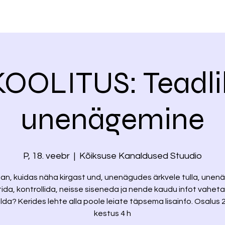
KOOLITUS: Teadli
unenägemine
P, 18. veebr
  |  
Kõiksuse Kanaldused Stuudio
n, kuidas näha kirgast und, unenägudes ärkvele tulla, unen
tida, kontrollida, neisse siseneda ja nende kaudu infot vahet
lda? Kerides lehte alla poole leiate täpsema lisainfo. Osalus 
kestus 4 h