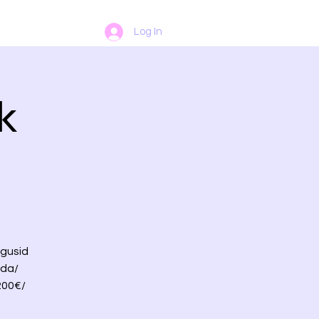
Log In
k
ägusid
ada/
200€/