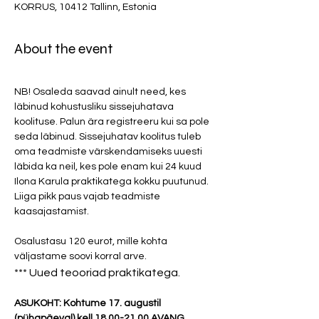
KORRUS, 10412 Tallinn, Estonia
About the event
NB! Osaleda saavad ainult need, kes 
läbinud kohustusliku sissejuhatava 
koolituse. Palun ära registreeru kui sa pole 
seda läbinud. Sissejuhatav koolitus tuleb 
oma teadmiste värskendamiseks uuesti 
läbida ka neil, kes pole enam kui 24 kuud 
Ilona Karula praktikatega kokku puutunud. 
Liiga pikk paus vajab teadmiste 
kaasajastamist. 
Osalustasu 120 eurot, mille kohta 
väljastame soovi korral arve. 
*** Uued teooriad praktikatega.
ASUKOHT: Kohtume 17. augustil 
(pühapäeval) kell 18.00-21.00 AVANG 