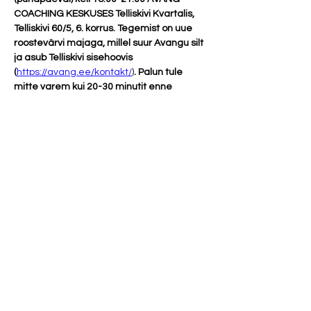
COACHING KESKUSES Telliskivi Kvartalis, 
Telliskivi 60/5, 6. korrus. Tegemist on uue 
roostevärvi majaga, millel suur Avangu silt 
ja asub Telliskivi sisehoovis 
(
https://avang.ee/kontakt/
)
. Palun tule 
mitte varem kui 20-30 minutit enne 
koolituse algust. Endiselt on reeglid 
samad: "Ei mingeid parfüüme ega 
tugevaid kehalõhnu!"  
Ilona Karula
viimasel koolitusel Eestis 
räägime teemadest, mis jäävad nelja 
seina vahele ja mis 
tulevikus 
salvestamisele ei tule
. Toome välja 
erandeid psüühiliste võimete arendamise 
praktikatest, mis tavapärases olukorras on 
keelatud
, aga õiges kontekstis 
lubatud
. 
Koolitus on mõeldud iseseisvale 
kogemustega praktiseerijale, kelle…