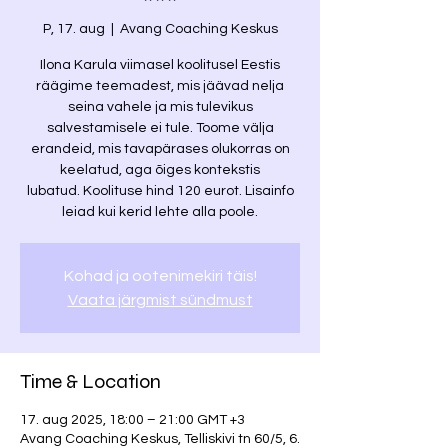
***
P, 17. aug
  |  
Avang Coaching Keskus
Ilona Karula viimasel koolitusel Eestis
räägime teemadest, mis jäävad nelja
seina vahele ja mis tulevikus
salvestamisele ei tule. Toome välja
erandeid, mis tavapärases olukorras on
keelatud, aga õiges kontekstis
lubatud. Koolituse hind 120 eurot. Lisainfo
leiad kui kerid lehte alla poole.
Kohad ja ootenimekiri täis!
Vaata järgmist sündmust
Time & Location
17. aug 2025, 18:00 – 21:00 GMT +3
Avang Coaching Keskus, Telliskivi tn 60/5, 6.