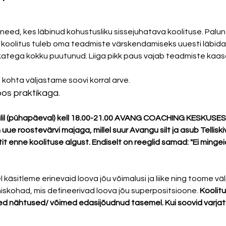
eed, kes läbinud kohustusliku sissejuhatava koolituse. Palun ä
 koolitus tuleb oma teadmiste värskendamiseks uuesti läbida k
ikatega kokku puutunud. Liiga pikk paus vajab teadmiste kaas
 kohta väljastame soovi korral arve. 
oos praktikaga.
 (pühapäeval) kell 18.00-21.00 AVANG COACHING KESKUSES Tellis
 uue roostevärvi majaga, millel suur Avangu silt ja asub Telliskiv
it enne koolituse algust. Endiselt on reeglid samad: "Ei ming
l käsitleme erinevaid loova jõu võimalusi ja liike ning toome väl
miskohad, mis defineerivad loova jõu superpositsioone. 
Koolitu
sed nähtused/ võimed edasijõudnud tasemel. Kui soovid varja