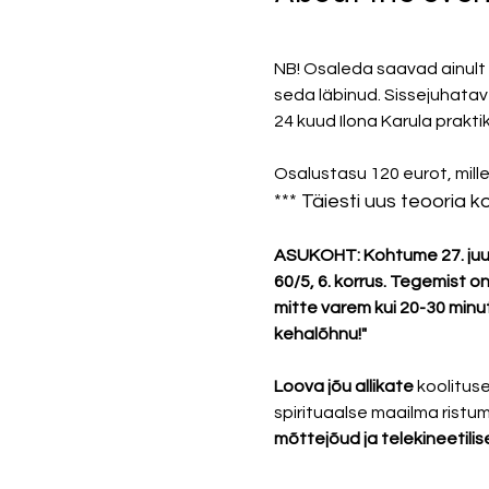
NB! Osaleda saavad ainult n
seda läbinud. Sissejuhatav
24 kuud Ilona Karula prakt
Osalustasu 120 eurot, mille
*** Täiesti uus teooria k
ASUKOHT: Kohtume 27. juulil
60/5, 6. korrus. Tegemist on
mitte varem kui 20-30 minut
kehalõhnu!" 
Loova jõu allikate 
koolituse
spirituaalse maailma ristu
mõttejõud ja telekineetili