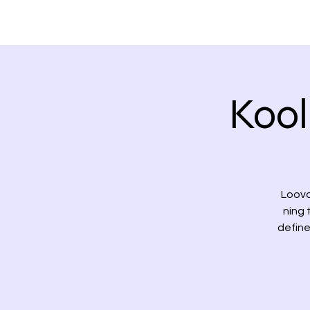
Kool
Loova 
ning 
define