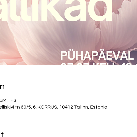
on
0 GMT +3
iskivi tn 60/5, 6. KORRUS, 10412 Tallinn, Estonia
t