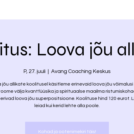
itus: Loova jõu al
P, 27. juuli
  |  
Avang Coaching Keskus
jõu allikate koolitusel käsitleme erinevaid loova jõu võimalusi j
toome välja kvantfüüsika ja spirituaalse maailma ristumiskoha
erivad loova jõu superpositsioone. Koolituse hind 120 eurot. L
leiad kui kerid lehte alla poole.
Kohad ja ootenimekiri täis!