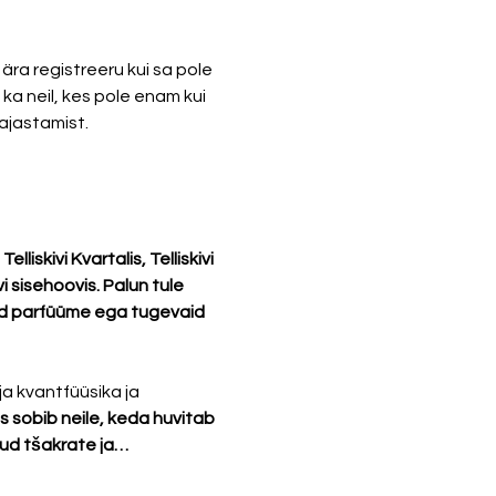
ra registreeru kui sa pole 
a neil, kes pole enam kui 
ajastamist. 
kivi Kvartalis, Telliskivi 
i sisehoovis. Palun tule 
eid parfüüme ega tugevaid 
ja kvantfüüsika ja 
s sobib neile, keda huvitab 
tud tšakrate ja…