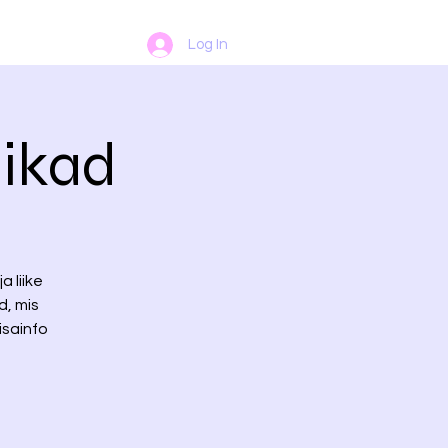
Log In
likad
a liike
d, mis
isainfo