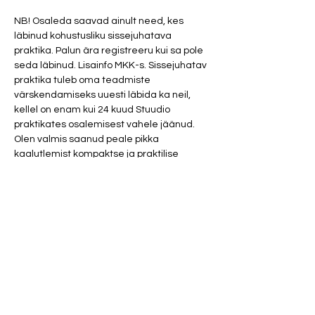
NB! Osaleda saavad ainult need, kes 
läbinud kohustusliku sissejuhatava 
praktika. Palun ära registreeru kui sa pole 
seda läbinud. Lisainfo MKK-s. Sissejuhatav 
praktika tuleb oma teadmiste 
värskendamiseks uuesti läbida ka neil, 
kellel on enam kui 24 kuud Stuudio 
praktikates osalemisest vahele jäänud.
Olen valmis saanud peale pikka 
kaalutlemist kompaktse ja praktilise 
ASTRAALRÄNNAKU koolituse, mis seletab 
põhjalikult lahti antimateriaalsed teisik 
reaalsused.
Koolitusel õpime tundma:
Mis on astraalmaailm?
Mida tähendab astraalkoridor?
Kuidas luua astraalplaani?
Show More