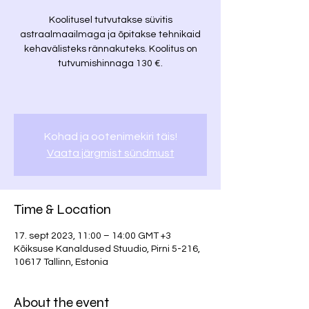
Koolitusel tutvutakse süvitis
astraalmaailmaga ja õpitakse tehnikaid
kehavälisteks rännakuteks. Koolitus on
tutvumishinnaga 130 €.
Kohad ja ootenimekiri täis!
Vaata järgmist sündmust
Time & Location
17. sept 2023, 11:00 – 14:00 GMT +3
Kõiksuse Kanaldused Stuudio, Pirni 5-216,
10617 Tallinn, Estonia
About the event