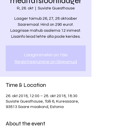
meditatsioonilaager
R, 26. okt
  |  
Suviste Guesthouse
Laager toimub 26, 27, 28 oktoober
Saaremaal. Hind on 290 eurot.
Laagrisse mahub osalema 12 inimest.
Lisainfo leiad lehte alla poole kerides.
Laagrinimekiri on täis
Registreerumine on lõppenud
Time & Location
26. okt 2018, 12:00 – 28. okt 2018, 18:30
Suviste Guesthouse, Tolli 6, Kuressaare,
93813 Saare maakond, Estonia
About the event