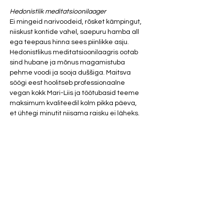
Hedonistlik meditatsioonilaager
Ei mingeid narivoodeid, rõsket kämpingut, 
niiskust kontide vahel, saepuru hamba all 
ega teepaus hinna sees piinlikke asju. 
Hedonistlikus meditatsioonilaagris ootab 
sind hubane ja mõnus magamistuba 
pehme voodi ja sooja duššiga. Maitsva 
söögi eest hoolitseb professionaalne 
vegan kokk Mari-Liis ja töötubasid teeme 
maksimum kvaliteedil kolm pikka päeva, 
et ühtegi minutit niisama raisku ei läheks.  
Laager toimub 
26, 27, 28 oktoober
, hind on 
290 eurot
Laagrisse mahub osalema 12 inimest. 
Registreerumine ainult kodulehe kaudu. 
Kes ees, see sees!
