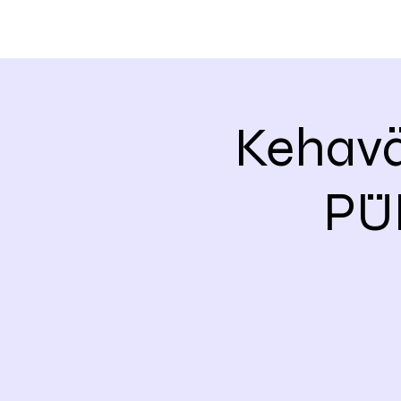
Kehavä
PÜ