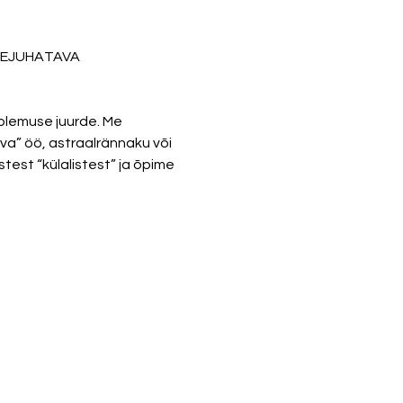
SEJUHATAVA 
olemuse juurde. Me 
a” öö, astraalrännaku või 
est “külalistest” ja õpime 