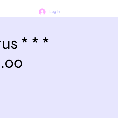
Log In
s * * *
.00