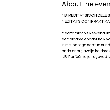
About the even
NB! MEDITATSIOONIDELE 
MEDITATSIOONIPRAKTIKA 
Meditatsioonis keskendume 
eemaldame endast kõik võõ
inimsuhetega seotud sündmu
enda energiavälja hoidma 
NB! Parfüümid ja tugevad k