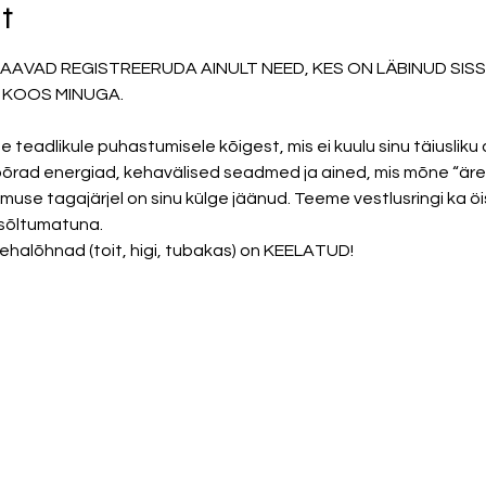
t
SAAVAD REGISTREERUDA AINULT NEED, KES ON LÄBINUD SIS
KOOS MINUGA. 

teadlikule puhastumisele kõigest, mis ei kuulu sinu täiusliku 
rad energiad, kehavälised seadmed ja ained, mis mõne “ärev
se tagajärjel on sinu külge jäänud. Teeme vestlusringi ka öist
sõltumatuna. 
ehalõhnad (toit, higi, tubakas) on KEELATUD!