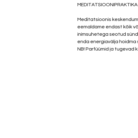
MEDITATSIOONIPRAKTIKA 
Meditatsioonis keskendume 
eemaldame endast kõik võõ
inimsuhetega seotud sündmu
enda energiavälja hoidma 
NB! Parfüümid ja tugevad k