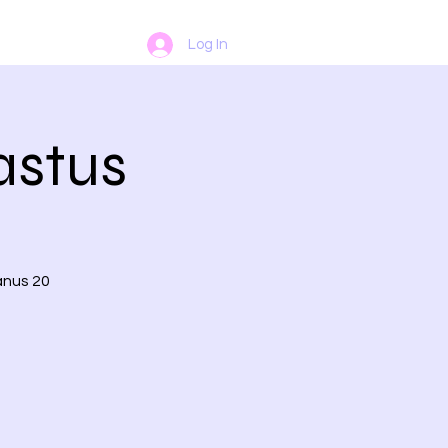
Log In
astus
anus 20