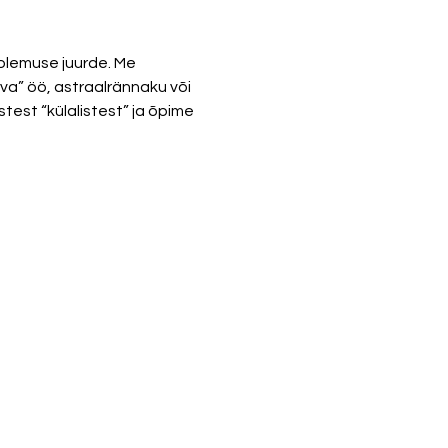
olemuse juurde. Me 
a” öö, astraalrännaku või 
est “külalistest” ja õpime 