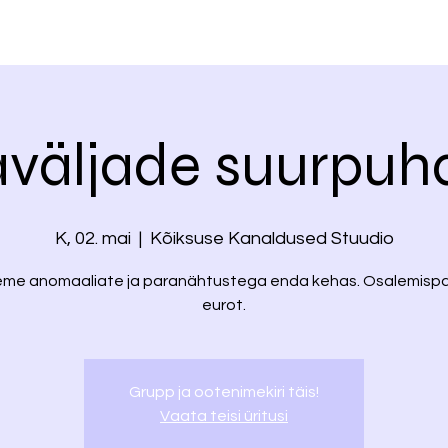
väljade suurpuh
K, 02. mai
  |  
Kõiksuse Kanaldused Stuudio
me anomaaliate ja paranähtustega enda kehas. Osalemisp
eurot.
Grupp ja ootenimekiri täis!
Vaata teisi üritusi