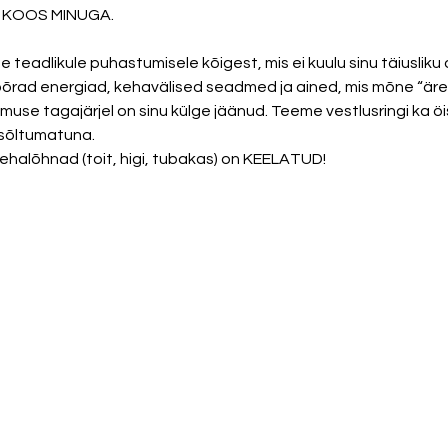
KOOS MINUGA. 

teadlikule puhastumisele kõigest, mis ei kuulu sinu täiusliku 
rad energiad, kehavälised seadmed ja ained, mis mõne “ärev
se tagajärjel on sinu külge jäänud. Teeme vestlusringi ka öist
sõltumatuna. 
ehalõhnad (toit, higi, tubakas) on KEELATUD!