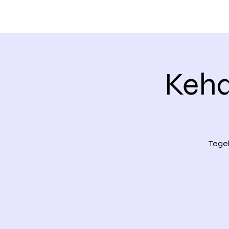
Keha
Tegel