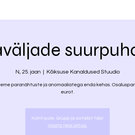
väljade suurpuh
N, 25. jaan
  |  
Kõiksuse Kanaldused Stuudio
eme paranähtuste ja anomaaliatega enda kehas. Osaluspa
eurot.
Kohti pole. Grupp ja ootelist täis!
Vaata teisi üritusi.