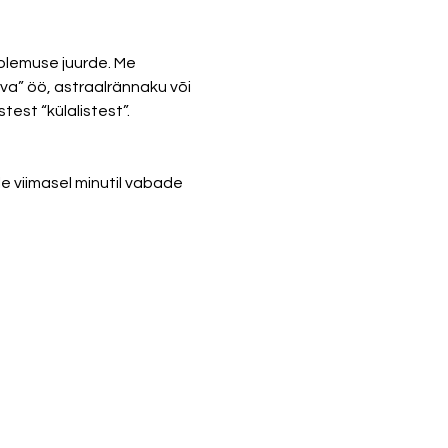
olemuse juurde. Me 
a” öö, astraalrännaku või 
e viimasel minutil vabade 