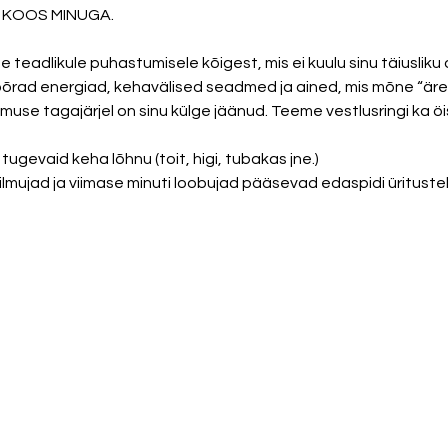
KOOS MINUGA. 

teadlikule puhastumisele kõigest, mis ei kuulu sinu täiusliku 
rad energiad, kehavälised seadmed ja ained, mis mõne “ärev
tugevaid keha lõhnu (toit, higi, tubakas jne.)
lmujad ja viimase minuti loobujad pääsevad edaspidi üritustel