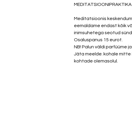
MEDITATSIOONIPRAKTIKA 
Meditatsioonis keskendume 
eemaldame endast kõik võõ
Osaluspanus 15 eurot. 
NB! Palun väldi parfüüme ja 
Jäta meelde: kohale mitte i
kohtade olemasolul. 