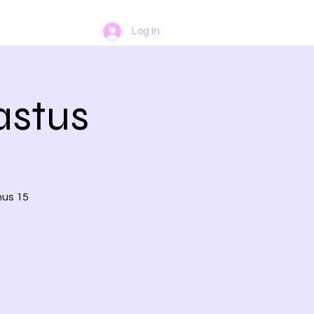
Log In
astus
nus 15