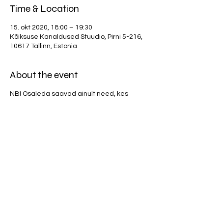
Time & Location
15. okt 2020, 18:00 – 19:30
Kõiksuse Kanaldused Stuudio, Pirni 5-216,
10617 Tallinn, Estonia
About the event
NB! Osaleda saavad ainult need, kes
läbinud kohustusliku sissejuhatava
praktika.
Vertikaalpraktikas õpime kuulama ja
suhtlema oma kehaga. Teeme erinevaid
füüsilise kehatunnetuse harjutusi, et
võimendada füüsilist intuitiivsust. Praktika
eesmärk on arendada endas oskust
lugeda ja vastu võtta infot läbi oma
kehateadvuse tasandi.
Osalustasu 20 eurot.