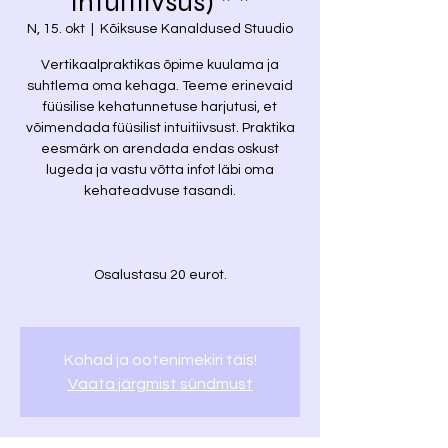
intuitiivsus) * *
N, 15. okt
  |  
Kõiksuse Kanaldused Stuudio
Vertikaalpraktikas õpime kuulama ja
suhtlema oma kehaga. Teeme erinevaid
füüsilise kehatunnetuse harjutusi, et
võimendada füüsilist intuitiivsust. Praktika
eesmärk on arendada endas oskust
lugeda ja vastu võtta infot läbi oma
kehateadvuse tasandi.
Osalustasu 20 eurot.
Kohad ja ootenimekiri täis!
Vaata järgmist sündmust