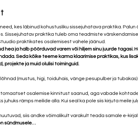
t
eed, kes läbinud kohustusliku sissejuhatava praktika. Palun är
-s. Sissejuhatav praktika tuleb oma teadmiste värskendamiseks
 Stuudio praktikates osalemisest vahele jäänud.
 hea ja halb pöörduvad varem või hiljem sinu juurde tagasi. H
dada. Seda kõike teeme karma klaarimise praktikas, kus lis
projekte ja muid olulisi toiminguid. 
õhnad (mustus, higi, toiduhais, vänge pesupulber ja tubakas)
automaatset osalemise kinnitust saanud, aga vabade kohtade 
juhuks rämps meilide alla. Kui seal ka pole siis kirjuta meile jul
uutuvad, siis andke võimalikult varakult teada samale e-kirjal
on sündmusele…