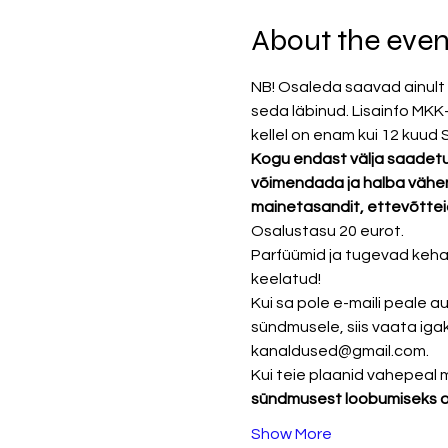
About the even
NB! Osaleda saavad ainult n
seda läbinud. Lisainfo MKK
kellel on enam kui 12 kuud
Kogu endast välja saadetud
võimendada ja halba vähen
mainetasandit, ettevõtteid, 
Osalustasu 20 eurot.
Parfüümid ja tugevad kehal
keelatud!
Kui sa pole e-maili peale 
sündmusele, siis vaata igaks 
kanaldused@gmail.com.
Kui teie plaanid vahepeal m
sündmusest loobumiseks 
Show More