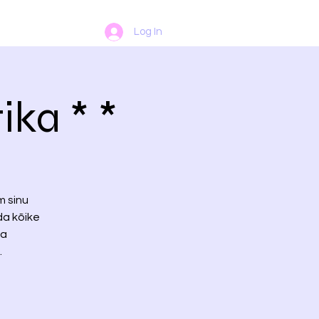
Log In
ika * *
m sinu
da kõike
ma
.