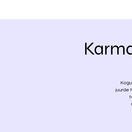
Karma 
Kogu 
juurde 
t