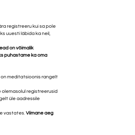
a registreeru kui sa pole 
 uuesti läbida ka neil, 
ead on võimalik 
aks puhastame ka oma 
 on meditatsioonis rangelt 
olemasolul registreerusid 
gelt üle aadressile 
e vastates. 
Viimane aeg 