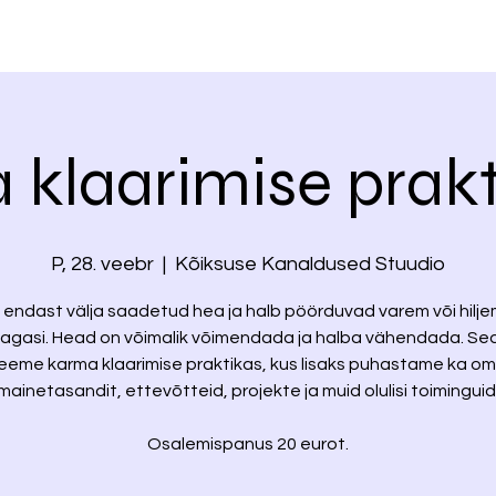
klaarimise prakt
P, 28. veebr
  |  
Kõiksuse Kanaldused Stuudio
endast välja saadetud hea ja halb pöörduvad varem või hilje
tagasi. Head on võimalik võimendada ja halba vähendada. Se
eeme karma klaarimise praktikas, kus lisaks puhastame ka o
mainetasandit, ettevõtteid, projekte ja muid olulisi toiminguid
Osalemispanus 20 eurot.