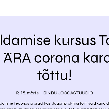
ldamise kursus Ta
ÄRA corona kara
tõttu!
P, 15. märts
  |  
BINDU JOOGASTUUDIO
damine teoorias ja praktikas. Jagan praktilisi toimivaid kanal