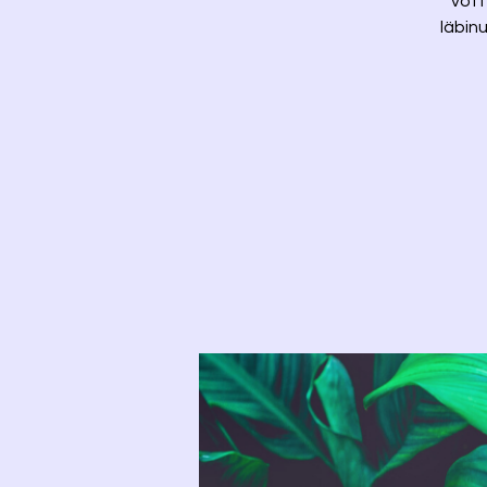
võtt
läbin