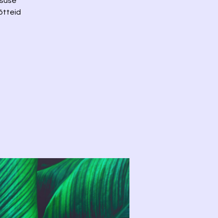
rsuse
õtteid