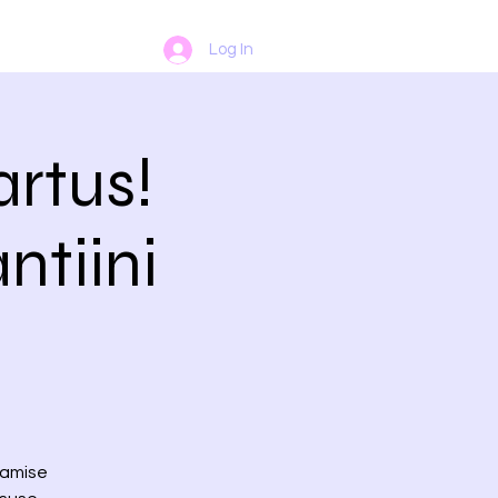
Log In
rtus!
ntiini
damise