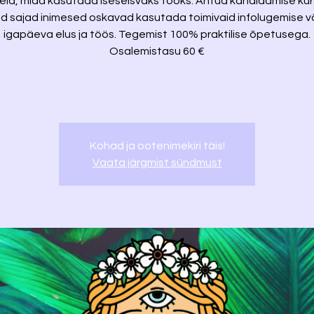
eid, mida kasutada iseseisvaks tööks. Antud kanaldamise ku
ud sajad inimesed oskavad kasutada toimivaid infolugemise v
igapäeva elus ja töös. Tegemist 100% praktilise õpetusega.
Osalemistasu 60 €
Kohad ja ootenimekiri täis!
Vaata järgmist sündmust