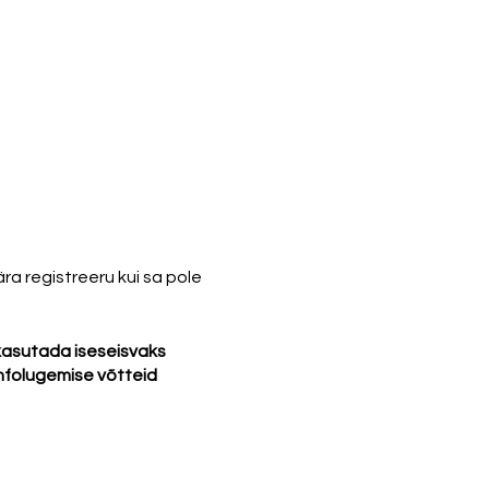
ra registreeru kui sa pole
 kasutada iseseisvaks
nfolugemise võtteid