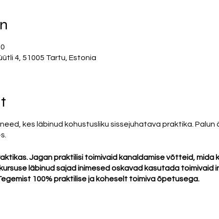
on
00
i 4, 51005 Tartu, Estonia
t
eed, kes läbinud kohustusliku sissejuhatava praktika. Palun ä
-s.
aktikas. Jagan praktilisi toimivaid kanaldamise võtteid, mida
kursuse läbinud sajad inimesed oskavad kasutada toimivaid i
Tegemist 100% praktilise ja koheselt toimiva õpetusega.