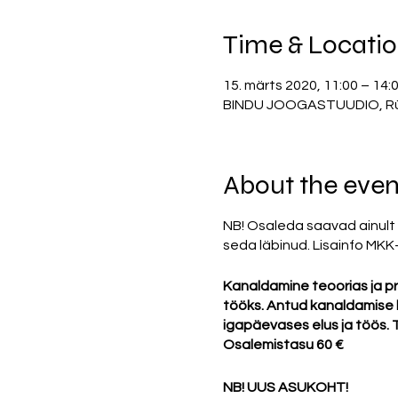
Time & Locati
15. märts 2020, 11:00 – 14:
BINDU JOOGASTUUDIO, Rüütl
About the even
NB! Osaleda saavad ainult n
seda läbinud. Lisainfo MKK
Kanaldamine teoorias ja pr
tööks. Antud kanaldamise 
igapäevases elus ja töös. 
Osalemistasu 60 €
NB! UUS ASUKOHT!