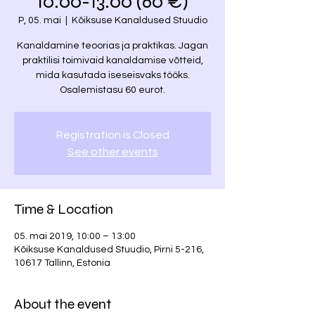
10.00-13.00 (60 €)
P, 05. mai
  |  
Kõiksuse Kanaldused Stuudio
Kanaldamine teoorias ja praktikas. Jagan
praktilisi toimivaid kanaldamise võtteid,
mida kasutada iseseisvaks tööks.
Osalemistasu 60 eurot.
Registration is Closed
See other events
Time & Location
05. mai 2019, 10:00 – 13:00
Kõiksuse Kanaldused Stuudio, Pirni 5-216,
10617 Tallinn, Estonia
About the event