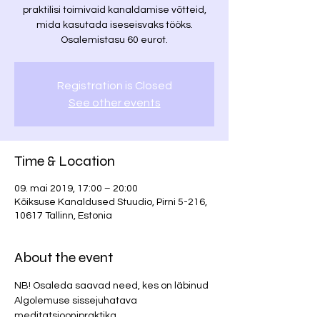
praktilisi toimivaid kanaldamise võtteid,
mida kasutada iseseisvaks tööks.
Osalemistasu 60 eurot.
Registration is Closed
See other events
Time & Location
09. mai 2019, 17:00 – 20:00
Kõiksuse Kanaldused Stuudio, Pirni 5-216,
10617 Tallinn, Estonia
About the event
NB! Osaleda saavad need, kes on läbinud 
Algolemuse sissejuhatava 
meditatsioonipraktika. 