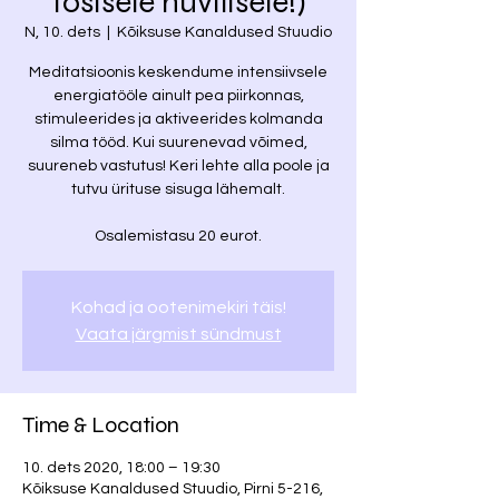
tõsisele huvilisele!)
N, 10. dets
  |  
Kõiksuse Kanaldused Stuudio
Meditatsioonis keskendume intensiivsele
energiatööle ainult pea piirkonnas,
stimuleerides ja aktiveerides kolmanda
silma tööd. Kui suurenevad võimed,
suureneb vastutus! Keri lehte alla poole ja
tutvu ürituse sisuga lähemalt.
Kohad ja ootenimekiri täis!
Vaata järgmist sündmust
Time & Location
10. dets 2020, 18:00 – 19:30
Kõiksuse Kanaldused Stuudio, Pirni 5-216,