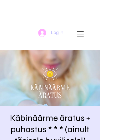
Log In
Käbinäärme äratus +
puhastus * * * (ainult