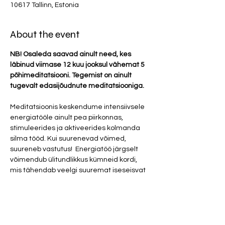
10617 Tallinn, Estonia
About the event
NB! Osaleda saavad ainult need, kes 
läbinud viimase 12 kuu jooksul vähemat 5 
põhimeditatsiooni. Tegemist on ainult 
tugevalt edasijõudnute meditatsiooniga. 
Meditatsioonis keskendume intensiivsele 
energiatööle ainult pea piirkonnas, 
stimuleerides ja aktiveerides kolmanda 
silma tööd. Kui suurenevad võimed, 
suureneb vastutus!  Energiatöö järgselt 
võimendub ülitundlikkus kümneid kordi, 
mis tähendab veelgi suuremat iseseisvat 
tööd iseendaga, seal hulgas kokku 
puutumist kõige sellega, mis on 
ebamugav ja ei pruugi meeldida. Kui oled 
valmis järgmisele tasandile edasi liikuma, 
millega kaasnevatest muutustest enam 