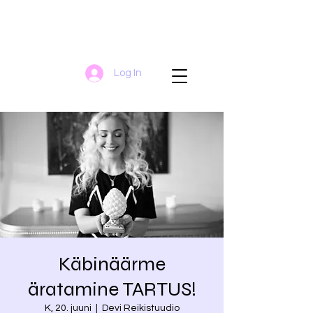
Log In
Käbinäärme
äratamine TARTUS!
K, 20. juuni
  |  
Devi Reikistuudio