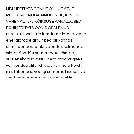
NB! MEDITATSIOONILE ON LUBATUD 
REGISTREERUDA AINULT NEIL, KES ON 
VÄHEMALT 5-s KÕIKSUSE KANALDUSED 
PÕHIMEDITATSIOONIS OSALENUD.
Meditatsioonis keskendume intensiivsele 
energiatööle ainult pea piirkonnas, 
stimuleerides ja aktiveerides kolmanda 
silma tööd. Kui suurenevad võimed, 
suureneb vastutus!  Energiatöö järgselt 
võimendub ülitundlikkus kümneid kordi, 
mis tähendab veelgi suuremat iseseisvat 
tööd iseendaga, seal hulgas kokku 
puutumist kõige sellega, mis on 
ebamugav ja ei pruugi meeldida. Kui oled 
valmis järgmisele tasandile edasi liikuma, 
millega kaasnevatest muutustest enam 
tagasiteed ei ole, siis on meditatsioon sinu 
jaoks.
Osalustasu 20 eurot
NB! Parfüümid ja tugevad kehalõhand on 