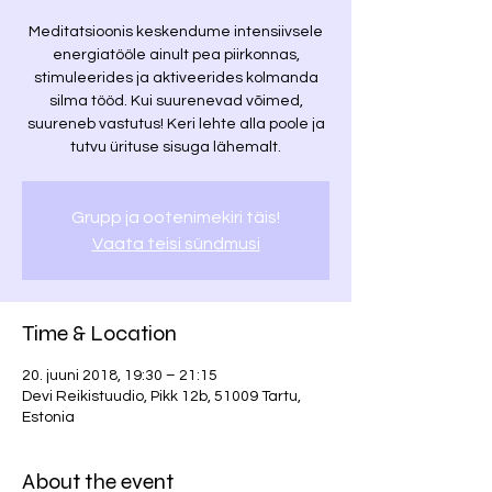
Meditatsioonis keskendume intensiivsele
energiatööle ainult pea piirkonnas,
stimuleerides ja aktiveerides kolmanda
silma tööd. Kui suurenevad võimed,
suureneb vastutus! Keri lehte alla poole ja
tutvu ürituse sisuga lähemalt.
Grupp ja ootenimekiri täis!
Vaata teisi sündmusi
Time & Location
20. juuni 2018, 19:30 – 21:15
Devi Reikistuudio, Pikk 12b, 51009 Tartu,
Estonia
About the event