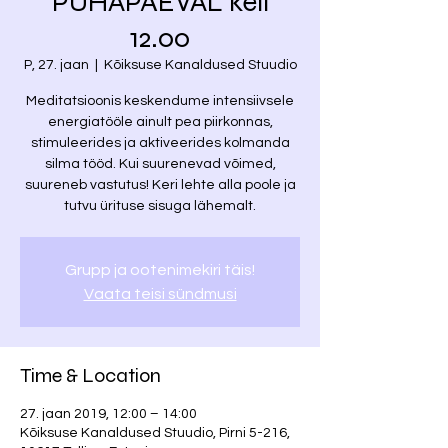
PÜHAPÄEVAL kell
12.00
P, 27. jaan
  |  
Kõiksuse Kanaldused Stuudio
Meditatsioonis keskendume intensiivsele
energiatööle ainult pea piirkonnas,
stimuleerides ja aktiveerides kolmanda
silma tööd. Kui suurenevad võimed,
suureneb vastutus! Keri lehte alla poole ja
tutvu ürituse sisuga lähemalt.
Grupp ja ootenimekiri täis!
Vaata teisi sündmusi
Time & Location
27. jaan 2019, 12:00 – 14:00
Kõiksuse Kanaldused Stuudio, Pirni 5-216,