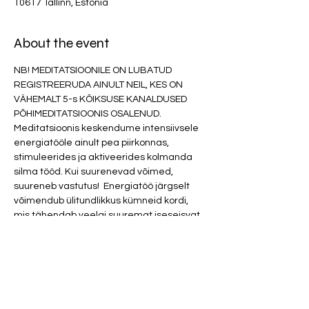
10617 Tallinn, Estonia
About the event
NB! MEDITATSIOONILE ON LUBATUD 
REGISTREERUDA AINULT NEIL, KES ON 
VÄHEMALT 5-s KÕIKSUSE KANALDUSED 
PÕHIMEDITATSIOONIS OSALENUD. 
Meditatsioonis keskendume intensiivsele 
energiatööle ainult pea piirkonnas, 
stimuleerides ja aktiveerides kolmanda 
silma tööd. Kui suurenevad võimed, 
suureneb vastutus!  Energiatöö järgselt 
võimendub ülitundlikkus kümneid kordi, 
mis tähendab veelgi suuremat iseseisvat 
tööd iseendaga, seal hulgas kokku 
puutumist kõige sellega, mis on 
ebamugav ja ei pruugi meeldida. Kui oled 
valmis järgmisele tasandile edasi liikuma, 
millega kaasnevatest muutustest enam 
tagasiteed ei ole, siis on meditatsioon sinu 