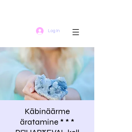
Log In
Käbinäärme
äratamine * * *