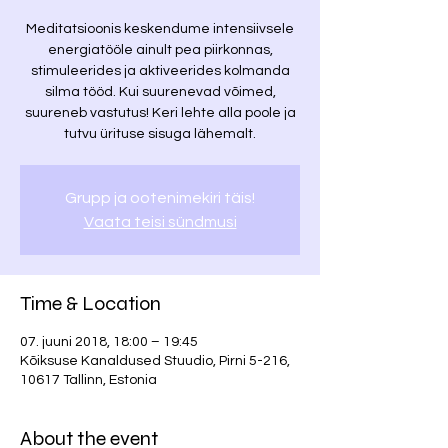
Meditatsioonis keskendume intensiivsele
energiatööle ainult pea piirkonnas,
stimuleerides ja aktiveerides kolmanda
silma tööd. Kui suurenevad võimed,
suureneb vastutus! Keri lehte alla poole ja
tutvu ürituse sisuga lähemalt.
Grupp ja ootenimekiri täis!
Vaata teisi sündmusi
Time & Location
07. juuni 2018, 18:00 – 19:45
Kõiksuse Kanaldused Stuudio, Pirni 5-216,
10617 Tallinn, Estonia
About the event