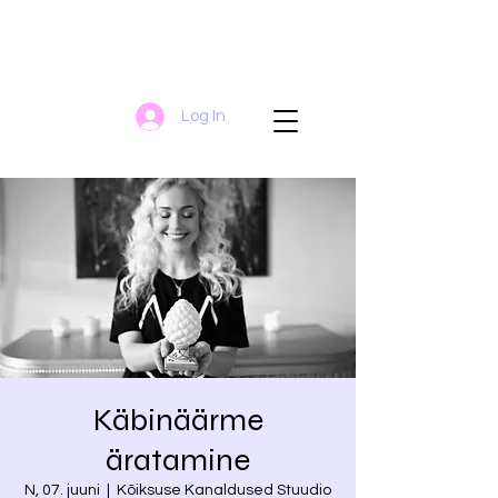
Log In
Käbinäärme
äratamine
N, 07. juuni
  |  
Kõiksuse Kanaldused Stuudio