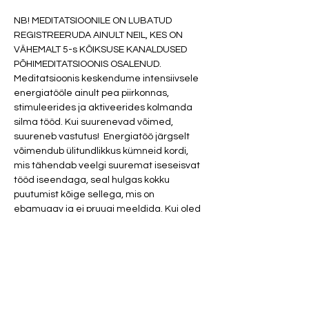
NB! MEDITATSIOONILE ON LUBATUD 
REGISTREERUDA AINULT NEIL, KES ON 
VÄHEMALT 5-s KÕIKSUSE KANALDUSED 
PÕHIMEDITATSIOONIS OSALENUD.
Meditatsioonis keskendume intensiivsele 
energiatööle ainult pea piirkonnas, 
stimuleerides ja aktiveerides kolmanda 
silma tööd. Kui suurenevad võimed, 
suureneb vastutus!  Energiatöö järgselt 
võimendub ülitundlikkus kümneid kordi, 
mis tähendab veelgi suuremat iseseisvat 
tööd iseendaga, seal hulgas kokku 
puutumist kõige sellega, mis on 
ebamugav ja ei pruugi meeldida. Kui oled 
valmis järgmisele tasandile edasi liikuma, 
millega kaasnevatest muutustest enam 
tagasiteed ei ole, siis on meditatsioon sinu 
jaoks.
Osalustasu 20 eurot
NB! Parfüümid ja tugevad kehalõhand on 