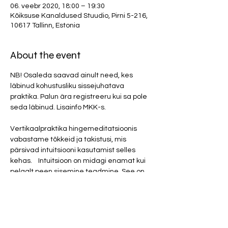
06. veebr 2020, 18:00 – 19:30
Kõiksuse Kanaldused Stuudio, Pirni 5-216,
10617 Tallinn, Estonia
About the event
NB! Osaleda saavad ainult need, kes 
läbinud kohustusliku sissejuhatava 
praktika. Palun ära registreeru kui sa pole 
seda läbinud. Lisainfo MKK-s. 
Vertikaalpraktika hingemeditatsioonis 
vabastame tõkkeid ja takistusi, mis 
pärsivad intuitsiooni kasutamist selles 
kehas.    Intuitsioon on midagi enamat kui 
pelgalt peen sisemine teadmine. See on 
otsetee õigete valikuteni, et kogeda 
maksimaalset täiust selles kehastuses. 
Pole mõtet ajada esoteerilist pada, et vigu 
ei ole olemas ja koguaeg on kõik valikud 
õiged. See on hädavareste õigustus oma 