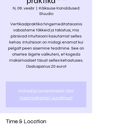
praktika * *
N, 06. veebr
  |  
Kõiksuse Kanaldused
Stuudio
Vertikaalpraktika hingemeditatsioonis
vabastame tõkkeid ja takistusi, mis
pärsivad intuitsiooni kasutamist selles
kehas. Intuitsioon on midagi enamat kui
pelgalt peen sisemine teadmine. See on
otsetee õigete valikuteni, et kogeda
maksimaalset täiust selles kehastuses.
Osaluspanus 20 eurot
Kohad ja ootenimekiri täis!
Vaata järgmist sündmust
Time & Location