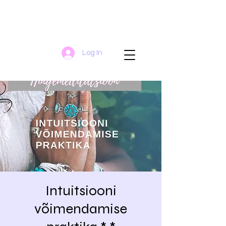
Log In
Intuitsiooni
võimendamise