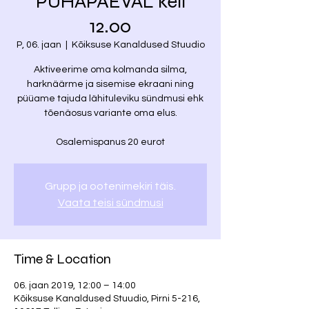
PÜHAPÄEVAL kell
12.00
P, 06. jaan
  |  
Kõiksuse Kanaldused Stuudio
Aktiveerime oma kolmanda silma,
harknäärme ja sisemise ekraani ning
püüame tajuda lähituleviku sündmusi ehk
tõenäosus variante oma elus.
Osalemispanus 20 eurot
Grupp ja ootenimekiri täis.
Vaata teisi sündmusi
Time & Location
06. jaan 2019, 12:00 – 14:00
Kõiksuse Kanaldused Stuudio, Pirni 5-216,