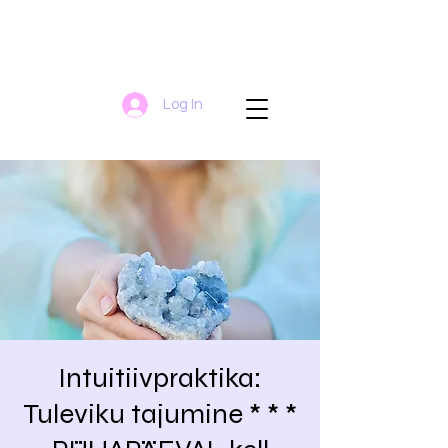
Log In
Intuitiivpraktika:
Tuleviku tajumine * * *