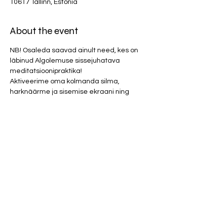
10617 Tallinn, Estonia
About the event
NB! Osaleda saavad ainult need, kes on 
läbinud Algolemuse sissejuhatava 
meditatsioonipraktika!
Aktiveerime oma kolmanda silma, 
harknäärme ja sisemise ekraani ning 
püüame tajuda lähituleviku sündmusi ehk 
tõenäosus variante oma elus. Tegemist on 
tugeva energiatööga. Kohale tulles on 
soovitav vähe süüa, et energiat jätkuks 
peenmaailma tajumisele. 
Parfüümid ja tugevad kehalõhnad (toit, 
tubakas, higi jne.) on ruumis keelatud. 
Osalemistasu 20 eurot. 