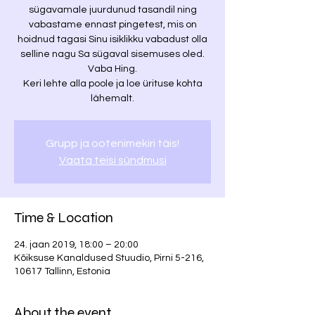
sügavamale juurdunud tasandil ning
vabastame ennast pingetest, mis on
hoidnud tagasi Sinu isiklikku vabadust olla
selline nagu Sa sügaval sisemuses oled.
Vaba Hing.
Keri lehte alla poole ja loe ürituse kohta
Grupp ja ootenimekiri täis!
Vaata teisi sündmusi
Time & Location
24. jaan 2019, 18:00 – 20:00
Kõiksuse Kanaldused Stuudio, Pirni 5-216,
10617 Tallinn, Estonia
About the event