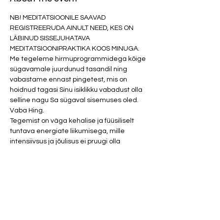
NB! MEDITATSIOONILE SAAVAD 
REGISTREERUDA AINULT NEED, KES ON 
LÄBINUD SISSEJUHATAVA 
MEDITATSIOONIPRAKTIKA KOOS MINUGA. 
Me tegeleme hirmuprogrammidega kõige 
sügavamale juurdunud tasandil ning 
vabastame ennast pingetest, mis on 
hoidnud tagasi Sinu isiklikku vabadust olla 
selline nagu Sa sügaval sisemuses oled. 
Vaba Hing. 
Tegemist on väga kehalise ja füüsiliselt 
tuntava energiate liikumisega, mille 
intensiivsus ja jõulisus ei pruugi olla 
meeldiv ega mugav. Meditatsioon ei sobi 
rasedatele ja nõrganärvilistele. Tõstame 
pinnale hirmuenergiad, mis võimenduvad 
ja alles seejärel lahkuvad. Arvesta, et 
keha võib meditatsiooni järgselt olla veel 
paar päeva nõrk. 
Osalustasu 20 eurot.