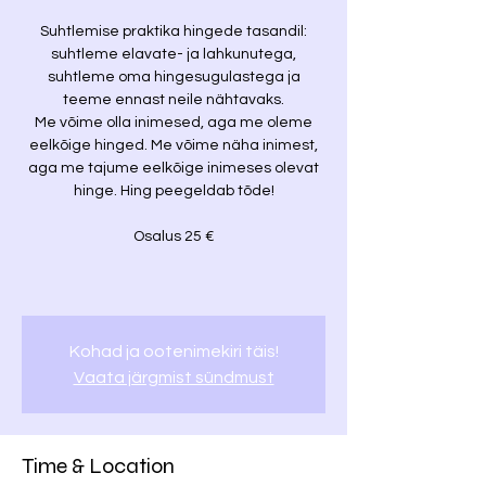
Suhtlemise praktika hingede tasandil:
suhtleme elavate- ja lahkunutega,
suhtleme oma hingesugulastega ja
teeme ennast neile nähtavaks.
Me võime olla inimesed, aga me oleme
eelkõige hinged. Me võime näha inimest,
aga me tajume eelkõige inimeses olevat
hinge. Hing peegeldab tõde!
Osalus 25 €
Kohad ja ootenimekiri täis!
Vaata järgmist sündmust
Time & Location