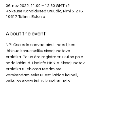
06. nov 2022, 11:00 – 12:30 GMT +2
Kõiksuse Kanaldused Stuudio, Pirni 5-216,
10617 Tallinn, Estonia
About the event
NB! Osaleda saavad ainult need, kes 
läbinud kohustusliku sissejuhatava 
praktika. Palun ära registreeru kui sa pole 
seda läbinud. Lisainfo MKK-s. Sissejuhatav 
praktika tuleb oma teadmiste 
värskendamiseks uuesti läbida ka neil, 
kellel on enam kui 12 kuud Stuudio 
praktikates osalemisest vahele jäänud.
Osalustasu 25 eurot. 
Parfüümid ja tugevad kehalõhnad 
(mustus, higi, toiduhais, vänge pesupulber 
ja tubakas) on ruumis rangelt keelatud!