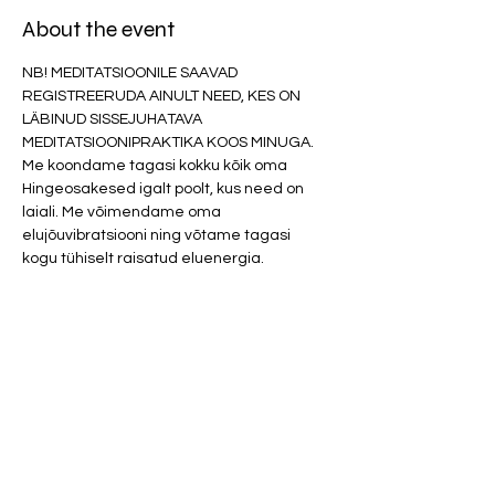
About the event
NB! MEDITATSIOONILE SAAVAD 
REGISTREERUDA AINULT NEED, KES ON 
LÄBINUD SISSEJUHATAVA 
MEDITATSIOONIPRAKTIKA KOOS MINUGA. 
Me koondame tagasi kokku kõik oma 
Hingeosakesed igalt poolt, kus need on 
laiali. Me võimendame oma 
elujõuvibratsiooni ning võtame tagasi 
kogu tühiselt raisatud eluenergia. 
Elu mõte on elada hingest kogu hingele. 
Me vaatame igaüks sügavamalt silma 
oma Hingele, et saada teada, mida Hing 
vajab, et elu oleks terviklik. Tundes oma 
Hinge tunned elu.
NB! Parfüümid ja tugevad kehalõhnad 
(higi, toit, tubakas jne.) on meditatsioonis 
keelatud!
Osaluspanus 20 eurot.