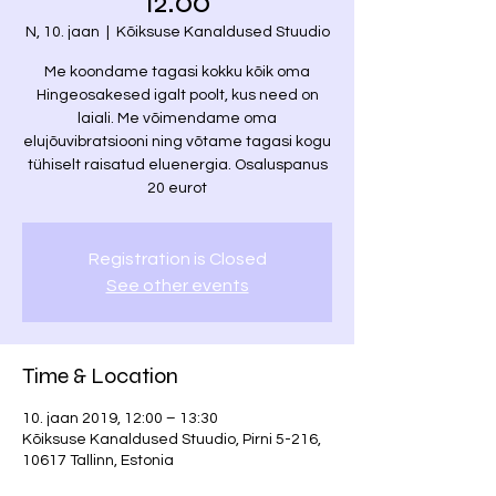
12.00
N, 10. jaan
  |  
Kõiksuse Kanaldused Stuudio
Me koondame tagasi kokku kõik oma
Hingeosakesed igalt poolt, kus need on
laiali. Me võimendame oma
elujõuvibratsiooni ning võtame tagasi kogu
tühiselt raisatud eluenergia. Osaluspanus
20 eurot
Registration is Closed
See other events
Time & Location
10. jaan 2019, 12:00 – 13:30
Kõiksuse Kanaldused Stuudio, Pirni 5-216,
10617 Tallinn, Estonia