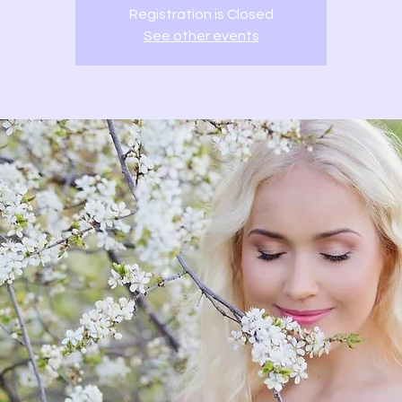
Registration is Closed
See other events