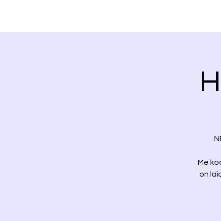
H
N
Me ko
on la