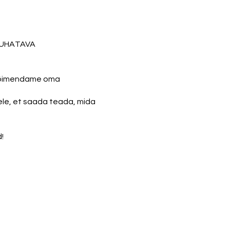
JUHATAVA
 võimendame oma
ele, et saada teada, mida
!