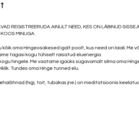
t
AVAD REGISTREERUDA AINULT NEED, KES ON LÄBINUD SISSE
 KOOS MINUGA.
kõik oma Hingeosakesed igalt poolt, kus need on laiali. Me
ame tagasi kogu tühiselt raisatud eluenergia.
 kogu hingele. Me vaatame igaüks sügavamalt silma oma Hing
rviklik. Tundes oma Hinge tunned elu.
halõhnad (higi, toit, tubakas jne.) on meditatsioonis keelatud