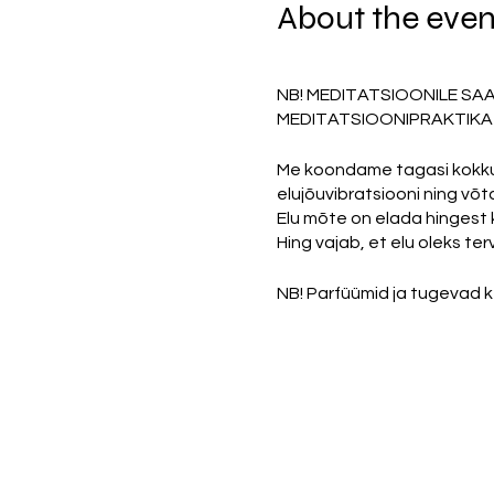
About the even
NB! MEDITATSIOONILE SA
MEDITATSIOONIPRAKTIKA
Me koondame tagasi kokku 
elujõuvibratsiooni ning võt
Elu mõte on elada hingest
Hing vajab, et elu oleks te
NB! Parfüümid ja tugevad ke
Osaluspanus 20 eurot.