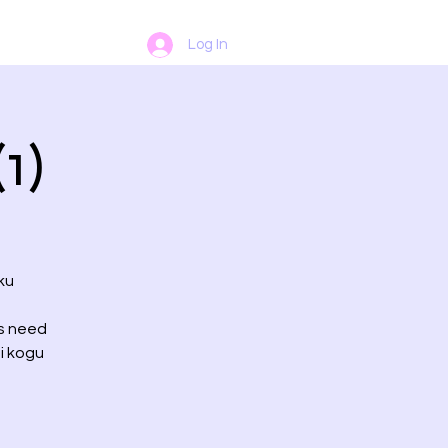
Log In
1)
ku
s need
i kogu