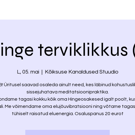
inge terviklikkus (
L, 05. mai
  |  
Kõiksuse Kanaldused Stuudio
B! Üritusel saavad osaleda ainult need, kes läbinud kohustusli
sissejuhatava meditatsioonipraktika.
ondame tagasi kokku kõik oma Hingeosakesed igalt poolt, ku
iali. Me võimendame oma elujõuvibratsiooni ning võtame tagas
tühiselt raisatud eluenergia. Osaluspanus 20 eurot