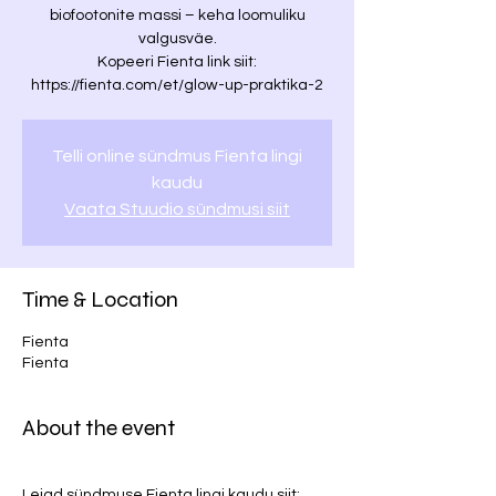
biofootonite massi – keha loomuliku
valgusväe.
Kopeeri Fienta link siit:
https://fienta.com/et/glow-up-praktika-2
Telli online sündmus Fienta lingi
kaudu
Vaata Stuudio sündmusi siit
Time & Location
Fienta
Fienta
About the event
Leiad sündmuse Fienta lingi kaudu siit: 