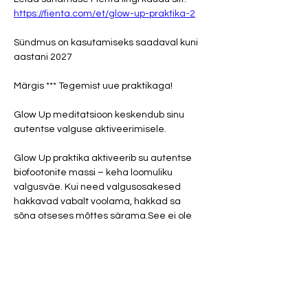
https://fienta.com/et/glow-up-praktika-2
Sündmus on kasutamiseks saadaval kuni 
aastani 2027
Märgis *** Tegemist uue praktikaga!
Glow Up meditatsioon keskendub sinu 
autentse valguse aktiveerimisele.
Glow Up praktika aktiveerib su autentse 
biofootonite massi – keha loomuliku 
valgusväe. Kui need valgusosakesed 
hakkavad vabalt voolama, hakkad sa 
sõna otseses mõttes särama.See ei ole 
pelgalt lõõgastumine – see on 
transformatsioon. Praktika aitab sul 
muutuda enese jaoks 
rahuldustpakkuvamaks ja maailmale 
nähtavamaks täiesti uuel tasandil. 
Eesmärk on tunda ennast oma autentses 