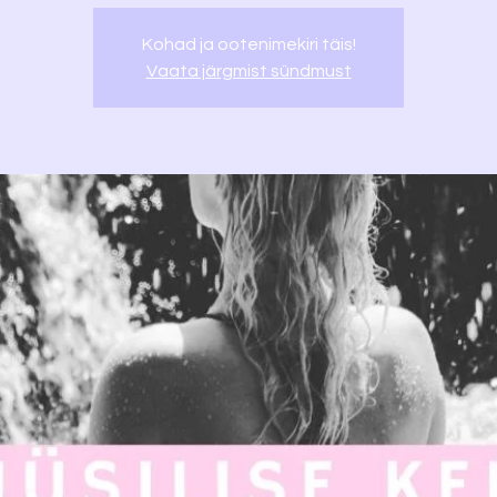
Kohad ja ootenimekiri täis!
Vaata järgmist sündmust