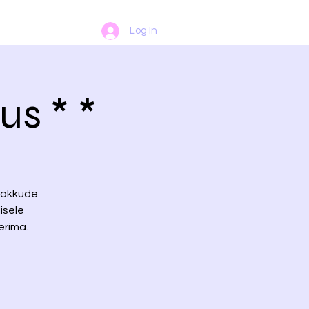
Log In
us * *
 rakkude
isele
erima.