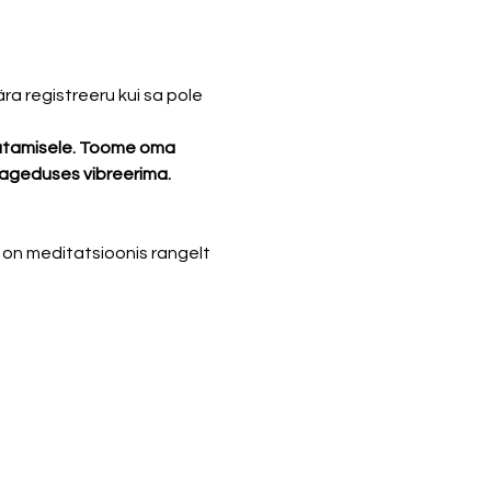
a registreeru kui sa pole 
utamisele. Toome oma 
sageduses vibreerima. 
 on meditatsioonis rangelt 