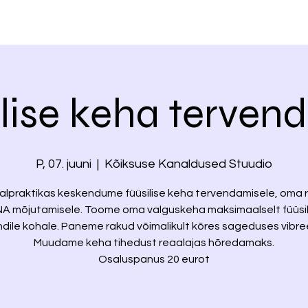
lise keha tervend
P, 07. juuni
  |  
Kõiksuse Kanaldused Stuudio
alpraktikas keskendume füüsilise keha tervendamisele, oma
NA mõjutamisele. Toome oma valguskeha maksimaalselt füüsil
dile kohale. Paneme rakud võimalikult kõres sageduses vibre
Muudame keha tihedust reaalajas hõredamaks.
Osaluspanus 20 eurot