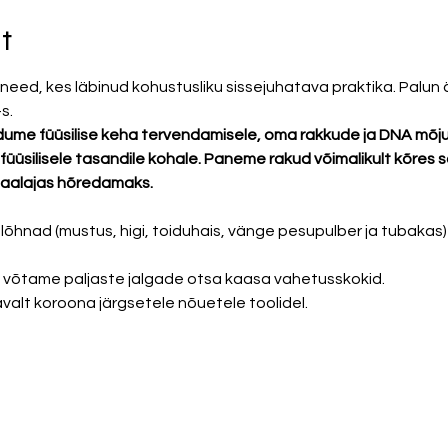
t
eed, kes läbinud kohustusliku sissejuhatava praktika. Palun är
s. 
dume füüsilise keha tervendamisele, oma rakkude ja DNA mõj
üüsilisele tasandile kohale. Paneme rakud võimalikult kõres 
aalajas hõredamaks. 
õhnad (mustus, higi, toiduhais, vänge pesupulber ja tubakas)
l võtame paljaste jalgade otsa kaasa vahetusskokid. 
alt koroona järgsetele nõuetele toolidel. 