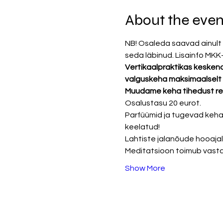
About the even
NB! Osaleda saavad ainult n
seda läbinud. Lisainfo MKK-
Vertikaalpraktikas kesken
valguskeha maksimaalselt f
Muudame keha tihedust re
Osalustasu 20 eurot. 
Parfüümid ja tugevad kehal
keelatud!
Lahtiste jalanõude hooaja
Meditatsioon toimub vastav
Show More