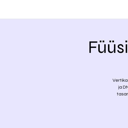
Füüsi
Vertika
ja D
tasan