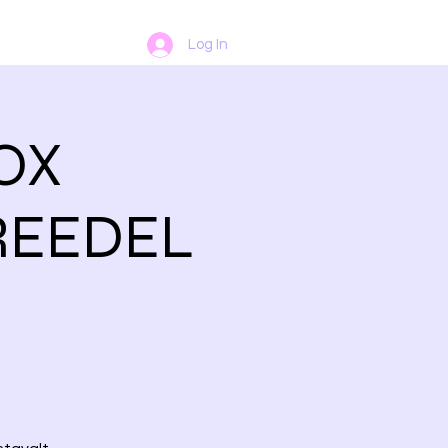
Log In
TOX
 REEDEL