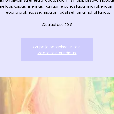
t on ülivõimsa energiatööga, kuid, mis mõjub piisavalt lõõga
e läbi, kuidas nii ennast kui ruume puhastada ning rakenda
teooria praktikasse, mida on füüsiliselt omal nahal tunda.
Osalustasu 20 €
Grupp ja ootenimekiri täis.
Vaata teisi sündmusi