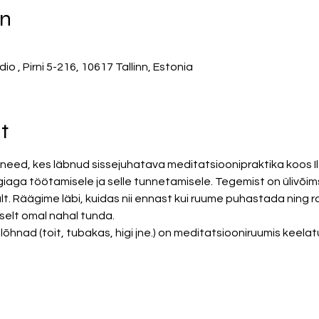
on
 , Pirni 5-216, 10617 Tallinn, Estonia
t
need, kes läbnud sissejuhatava meditatsioonipraktika koos I
a töötamisele ja selle tunnetamisele. Tegemist on ülivõims
lt. Räägime läbi, kuidas nii ennast kui ruume puhastada ning
iselt omal nahal tunda. 
hnad (toit, tubakas, higi jne.) on meditatsiooniruumis keelat