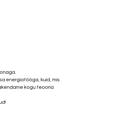
lonaga. 
a energiatööga, kuid, mis 
 rakendame kogu teooria 
ud!