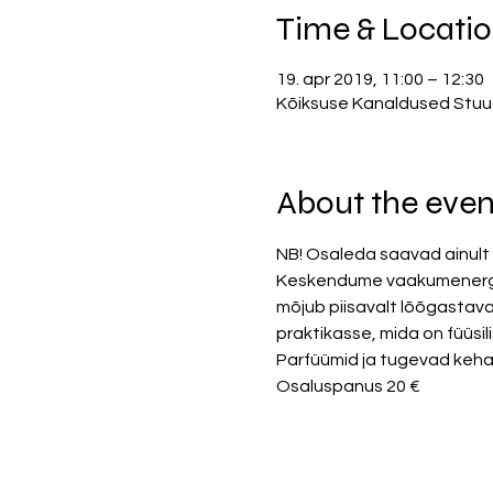
Time & Locati
19. apr 2019, 11:00 – 12:30
Kõiksuse Kanaldused Stuudio
About the even
NB! Osaleda saavad ainult 
Keskendume vaakumenergiag
mõjub piisavalt lõõgastava
praktikasse, mida on füüsil
Parfüümid ja tugevad kehalõ
Osaluspanus 20 €