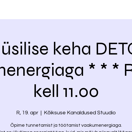
üsilise keha DE
energiaga * * *
kell 11.00
R, 19. apr
  |  
Kõiksuse Kanaldused Stuudio
Õpime tunnetamist ja töötamist vaakumenergiaga.