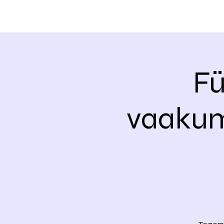
Fü
vaakum