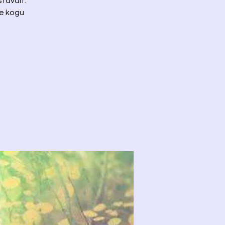
stavalt.
me kogu