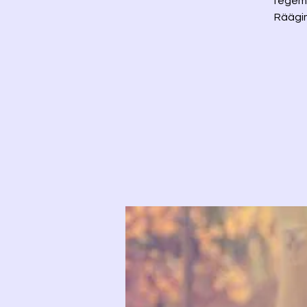
Tegemis
Räägim