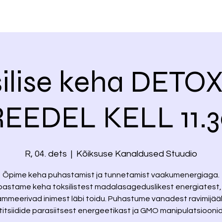
ilise keha DETOX 
REEDEL KELL 11.3
R, 04. dets
  |  
Kõiksuse Kanaldused Stuudio
Õpime keha puhastamist ja tunnetamist vaakumenergiaga.
astame keha toksilistest madalasageduslikest energiatest,
mmeerivad inimest läbi toidu. Puhastume vanadest ravimijää
itsiidide parasiitsest energeetikast ja GMO manipulatsiooni