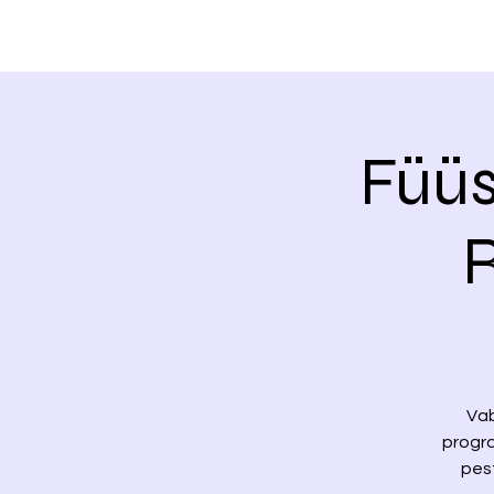
Füüs
Vab
progra
pest