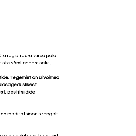
a registreeru kui sa pole 
dmiste värskendamiseks, 
de. Tegemist on ülivõimsa 
alasageduslikest 
, pestitsiidide 
 on meditatsioonis rangelt 
olemasolul registreerusid 