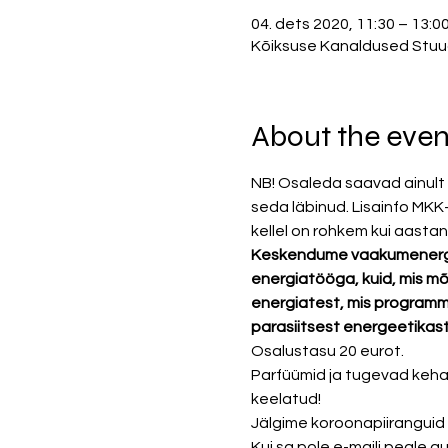
04. dets 2020, 11:30 – 13:0
Kõiksuse Kanaldused Stuudio
About the even
NB! Osaleda saavad ainult n
seda läbinud. Lisainfo MKK
kellel on rohkem kui aasta
Keskendume vaakumenergiag
energiatööga, kuid, mis mõ
energiatest, mis programme
parasiitsest energeetikas
Osalustasu 20 eurot.
Parfüümid ja tugevad kehal
keelatud!
Jälgime koroonapiiranguid
Kui sa pole e-maili peale 