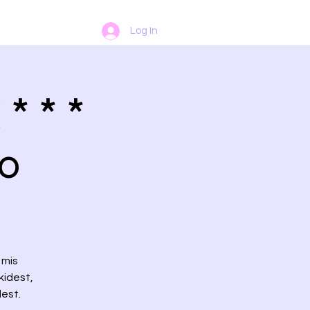
Log In
* * *
0
 mis
kidest,
dest.