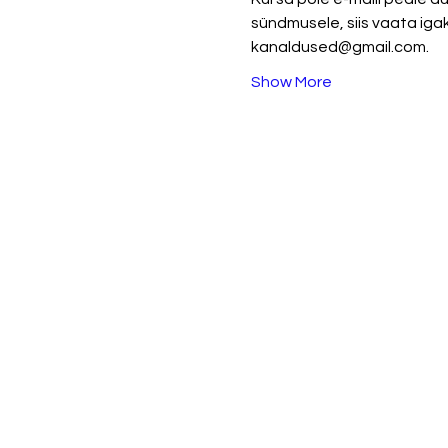
sündmusele, siis vaata igaks 
kanaldused@gmail.com.
Show More