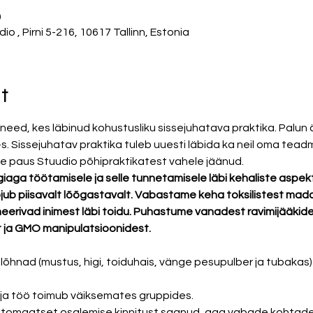
0
 , Pirni 5-216, 10617 Tallinn, Estonia
t
eed, kes läbinud kohustusliku sissejuhatava praktika. Palun är
-s. Sissejuhatav praktika tuleb uuesti läbida ka neil oma tea
ne paus Stuudio põhipraktikatest vahele jäänud.
a töötamisele ja selle tunnetamisele läbi kehaliste aspekti
jub piisavalt lõõgastavalt. Vabastame keha toksilistest mad
erivad inimest läbi toidu. Puhastume vanadest ravimijääkidest
t ja GMO manipulatsioonidest.
õhnad (mustus, higi, toiduhais, vänge pesupulber ja tubakas)
 ja töö toimub väiksemates gruppides.
automaatset osalemise kinnitust saanud, aga vabade kohtade 