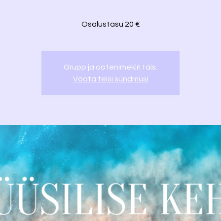
Osalustasu 20 €
Grupp ja ootenimekiri täis.
Vaata teisi sündmusi