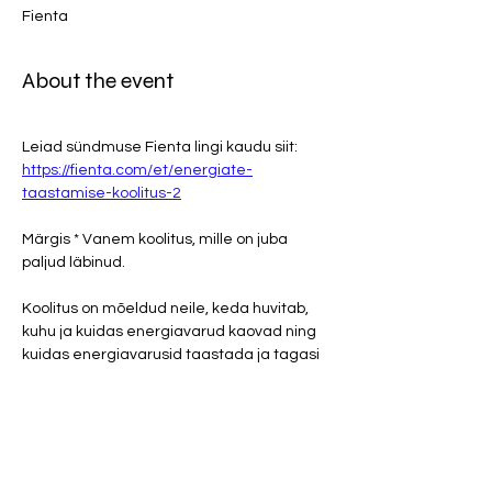
Fienta
About the event
Leiad sündmuse Fienta lingi kaudu siit: 
https://fienta.com/et/energiate-
taastamise-koolitus-2
Märgis * Vanem koolitus, mille on juba 
paljud läbinud.
Koolitus on mõeldud neile, keda huvitab, 
kuhu ja kuidas energiavarud kaovad ning 
kuidas energiavarusid taastada ja tagasi 
tõmmata. Online sündmus koosneb 1,5 h 
loengust ja 1,2 h mahukast praktika osast 
(kokku 6 võtet/harjutust).
Koolituselt saad vajalikud sisukad 
teadmised ja argielu lihtsustavad 