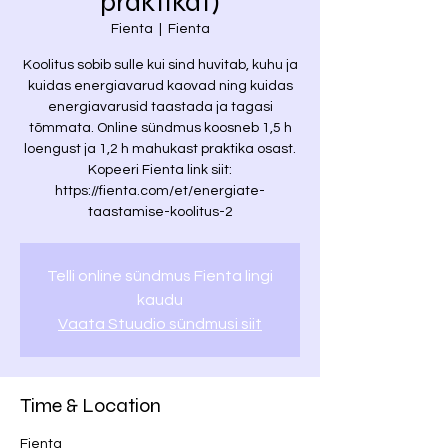
praktikat)
Fienta
  |  
Fienta
Koolitus sobib sulle kui sind huvitab, kuhu ja
kuidas energiavarud kaovad ning kuidas
energiavarusid taastada ja tagasi
tõmmata. Online sündmus koosneb 1,5 h
loengust ja 1,2 h mahukast praktika osast.
Kopeeri Fienta link siit:
https://fienta.com/et/energiate-
taastamise-koolitus-2
Telli online sündmus Fienta lingi
kaudu
Vaata Stuudio sündmusi siit
Time & Location
Fienta