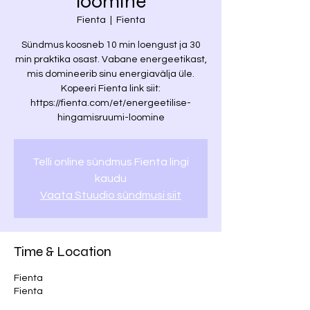
loomine
Fienta
  |  
Fienta
Sündmus koosneb 10 min loengust ja 30
min praktika osast. Vabane energeetikast,
mis domineerib sinu energiavälja üle.
Kopeeri Fienta link siit:
https://fienta.com/et/energeetilise-
hingamisruumi-loomine
Telli online sündmus Fienta lingi
kaudu
Vaata Stuudio sündmusi siit
Time & Location
Fienta
Fienta