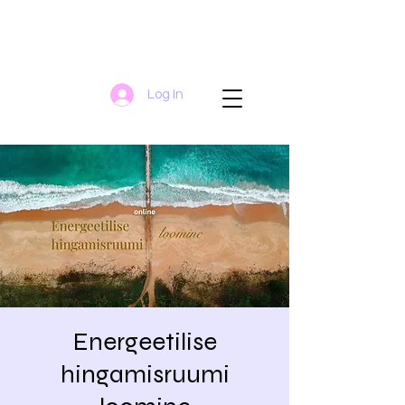
Log In
Energeetilise
hingamisruumi