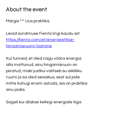
About the event
Märgis *** Uus praktika.
Leiad sündmuse Fienta lingi kaudu siit: 
https://fienta.com/et/energeetilise-
hingamisruumi-loomine
Kui tunned, et oled nagu võõra energia 
alla mattunud, sinu hingamisruum on 
piiratud, miski justkui valitseb su isiklikku 
ruumi ja sa oled seisakus, sest sul pole 
mitte kuhugi enam astuda, siis on praktika 
sinu jaoks.
Sageli kui ollakse kellegi energiale liiga 
vastuvõtlikud võib võõras energeetika 
(inimese, institutsiooni, situatsiooni 
häälestus) hakata sinu energiavälja üle 
domineerima. Seguneb nagu kokteil. See 