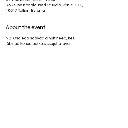
Kõiksuse Kanaldused Stuudio, Pirni 5-216,
10617 Tallinn, Estonia
About the event
NB! Osaleda saavad ainult need, kes
läbinud kohustusliku sissejuhatava
praktika. Palun ära registreeru kui sa pole
seda läbinud. Lisainfo MKK-s. Sissejuhatav
praktika tuleb oma teadmiste
värskendamiseks uuesti läbida ka neil,
kellel on enam kui 12 kuud Stuudio
praktikates osalemisest vahele jäänud.
Osalustasu 20 eurot.
Parfüümid ja tugevad kehalõhnad (mustus,
higi, toiduhais, vänge pesupulber ja
tubakas) on Stuudio ruumis rangelt
keelatud!
Share this event
Kui sa pole e-maili peale automaatset