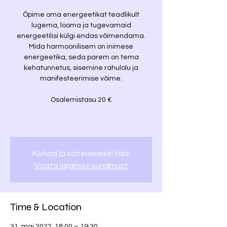
Õpime oma energeetikat teadlikult
lugema, looma ja tugevamaid
energeetilisi külgi endas võimendama.
Mida harmoonilisem on inimese
energeetika, seda parem on tema
kehatunnetus, sisemine rahulolu ja
manifesteerimise võime.
Osalemistasu 20 €
Kohad ja ootenimekiri täis!
Vaata järgmist sündmust
Time & Location
31. mai 2022, 18:00 – 19:30