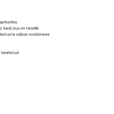
prkatika. 
Seal, kus on teadlik 
akistuste vabas voolamises 
 keelatud. 