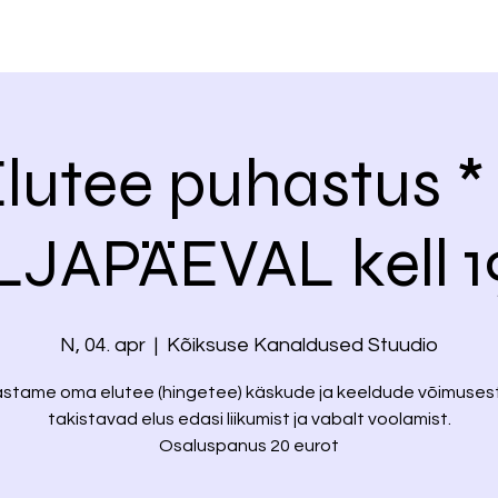
lutee puhastus *
JAPÄEVAL kell 1
N, 04. apr
  |  
Kõiksuse Kanaldused Stuudio
stame oma elutee (hingetee) käskude ja keeldude võimusest
takistavad elus edasi liikumist ja vabalt voolamist.
Osaluspanus 20 eurot