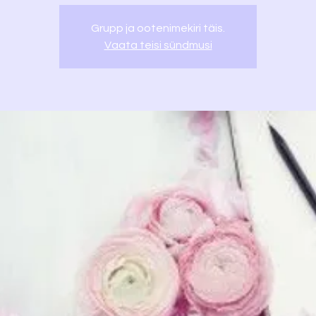
Grupp ja ootenimekiri täis.
Vaata teisi sündmusi