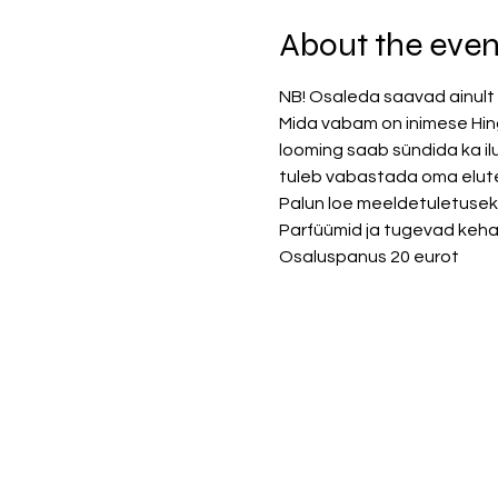
About the even
NB! Osaleda saavad ainult 
Mida vabam on inimese Hing
looming saab sündida ka il
tuleb vabastada oma elute
Palun loe meeldetuletuseks
Parfüümid ja tugevad kehalõ
Osaluspanus 20 eurot