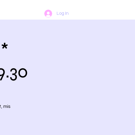
Log In
 *
9.30
, mis