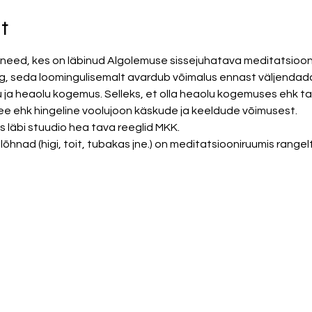
t
need, kes on läbinud Algolemuse sissejuhatava meditatsiooni
, seda loomingulisemalt avardub võimalus ennast väljendada. 
u ja heaolu kogemus. Selleks, et olla heaolu kogemuses ehk t
e ehk hingeline voolujoon käskude ja keeldude võimusest. 
 läbi stuudio hea tava reeglid MKK. 
hnad (higi, toit, tubakas jne.) on meditatsiooniruumis rangelt