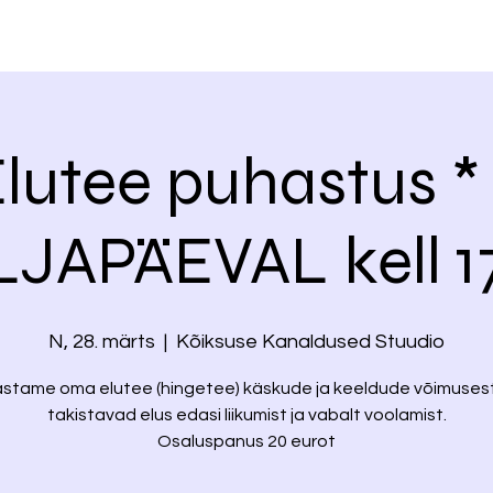
lutee puhastus *
JAPÄEVAL kell 1
N, 28. märts
  |  
Kõiksuse Kanaldused Stuudio
stame oma elutee (hingetee) käskude ja keeldude võimusest
takistavad elus edasi liikumist ja vabalt voolamist.
Osaluspanus 20 eurot