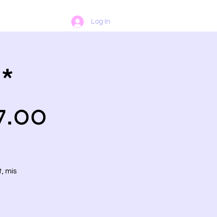
Log In
 *
7.00
, mis