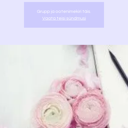
Grupp ja ootenimekiri täis.
Vaata teisi sündmusi