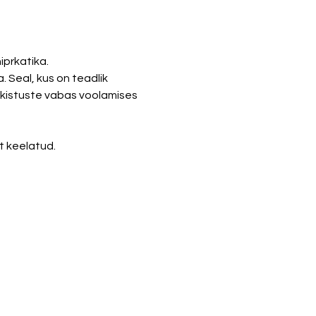
prkatika. 
Seal, kus on teadlik 
akistuste vabas voolamises 
t keelatud. 