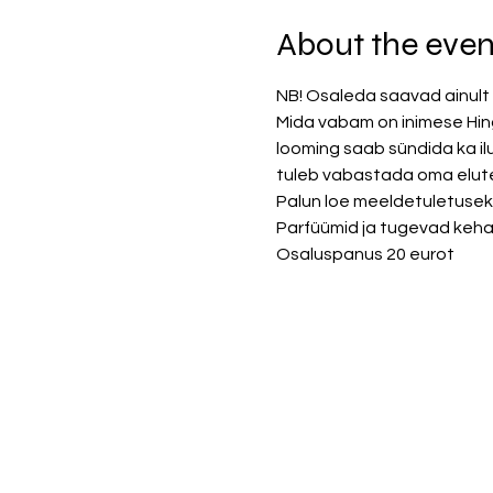
About the even
NB! Osaleda saavad ainult 
Mida vabam on inimese Hing
looming saab sündida ka il
tuleb vabastada oma elute
Palun loe meeldetuletuseks
Parfüümid ja tugevad kehalõ
Osaluspanus 20 eurot