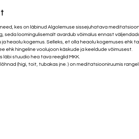
t
need, kes on läbinud Algolemuse sissejuhatava meditatsiooni
, seda loomingulisemalt avardub võimalus ennast väljendada. 
u ja heaolu kogemus. Selleks, et olla heaolu kogemuses ehk t
e ehk hingeline voolujoon käskude ja keeldude võimusest. 
 läbi stuudio hea tava reeglid MKK. 
hnad (higi, toit, tubakas jne. ) on meditatsiooniruumis rangel