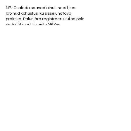
NB! Osaleda saavad ainult need, kes
läbinud kohustusliku sissejuhatava
praktika. Palun ära registreeru kui sa pole
seda läbinud. Lisainfo MKK-s.
Räägime sellest, kuhu ja kuidas elujõud
kaob.
Koondame tagasi kokku kõik oma
hingeosad igalt poolt, kus need on laiali.
Võimendame oma keha vibratsiooni ja
elujõudu ning võtame tagasi kogu tühiselt
raisatud eluenergia.
Osalustasu 20 eurot.
Share this event
Parfüümid ja tugevad kehalõhnad (mustus,
higi, toiduhais, vänge pesupulber ja
tubakas) on meditatsioonis rangelt
keelatud!
Kui sa pole e-maili peale automaatset