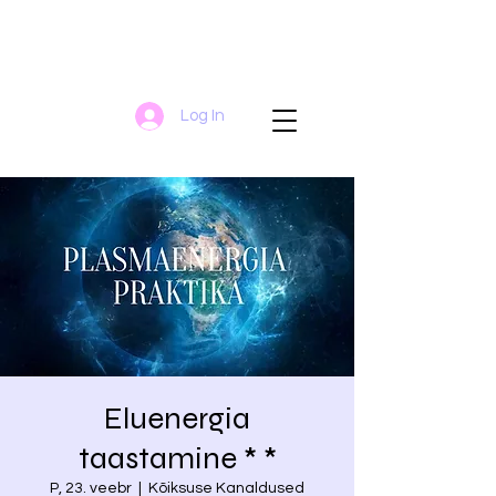
Log In
Eluenergia
taastamine * *
P, 23. veebr
  |  
Kõiksuse Kanaldused