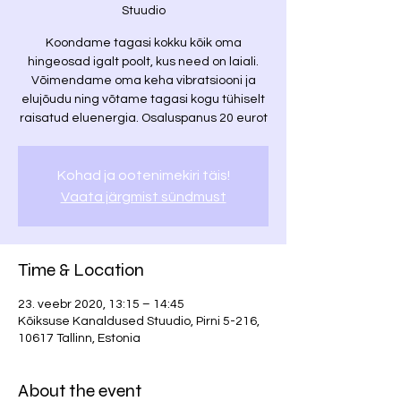
Stuudio
Koondame tagasi kokku kõik oma
hingeosad igalt poolt, kus need on laiali.
Võimendame oma keha vibratsiooni ja
elujõudu ning võtame tagasi kogu tühiselt
raisatud eluenergia. Osaluspanus 20 eurot
Kohad ja ootenimekiri täis!
Vaata järgmist sündmust
Time & Location
23. veebr 2020, 13:15 – 14:45
Kõiksuse Kanaldused Stuudio, Pirni 5-216,
10617 Tallinn, Estonia
About the event