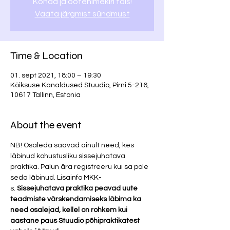
Kohad ja ootenimekiri täis!
Vaata järgmist sündmust
Time & Location
01. sept 2021, 18:00 – 19:30
Kõiksuse Kanaldused Stuudio, Pirni 5-216,
10617 Tallinn, Estonia
About the event
NB! Osaleda saavad ainult need, kes 
läbinud kohustusliku sissejuhatava 
praktika. Palun ära registreeru kui sa pole 
seda läbinud. Lisainfo MKK-
s. 
Sissejuhatava praktika peavad uute 
teadmiste värskendamiseks läbima ka 
need osalejad, kellel on rohkem kui 
aastane paus Stuudio põhipraktikatest 