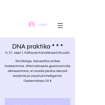
Log In
DNA praktika * * *
K, 01. sept
  |  
Kõiksuse Kanaldused Stuudio
Töö DNAga. Geneetika ümber
kodeerimine. Alternatiivsete geenivormide
aktiveerimine, et avada peidus olevaid
teadmisi ja varjatud intelligentsi.
Osalemistasu 20 €