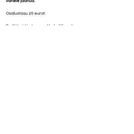
vahele jäänud.
Osalustasu 20 eurot. 
Parfüümid ja tugevad kehalõhnad 
(mustus, higi, toiduhais, vänge pesupulber 
ja tubakas) on meditatsioonis rangelt 
keelatud!
Show More
Share this event