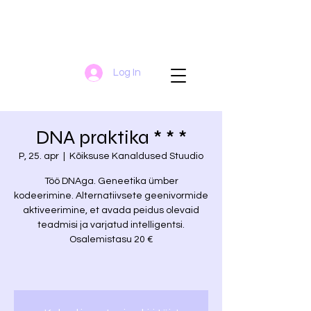
Log In
DNA praktika * * *
P, 25. apr
  |  
Kõiksuse Kanaldused Stuudio
Töö DNAga. Geneetika ümber
kodeerimine. Alternatiivsete geenivormide
aktiveerimine, et avada peidus olevaid
teadmisi ja varjatud intelligentsi.
Osalemistasu 20 €