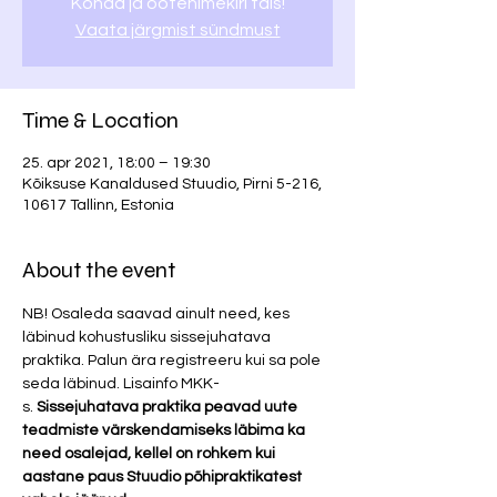
Kohad ja ootenimekiri täis!
Vaata järgmist sündmust
Time & Location
25. apr 2021, 18:00 – 19:30
Kõiksuse Kanaldused Stuudio, Pirni 5-216,
10617 Tallinn, Estonia
About the event
NB! Osaleda saavad ainult need, kes 
läbinud kohustusliku sissejuhatava 
praktika. Palun ära registreeru kui sa pole 
seda läbinud. Lisainfo MKK-
s. 
Sissejuhatava praktika peavad uute 
teadmiste värskendamiseks läbima ka 
need osalejad, kellel on rohkem kui 
aastane paus Stuudio põhipraktikatest 