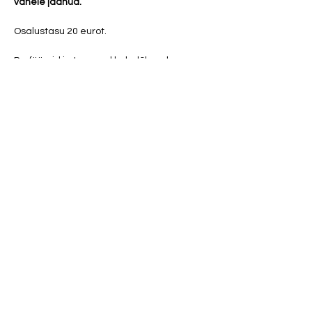
vahele jäänud.
Osalustasu 20 eurot. 
Parfüümid ja tugevad kehalõhnad 
(mustus, higi, toiduhais, vänge pesupulber 
ja tubakas) on meditatsioonis rangelt 
keelatud!
Show More
Share this event