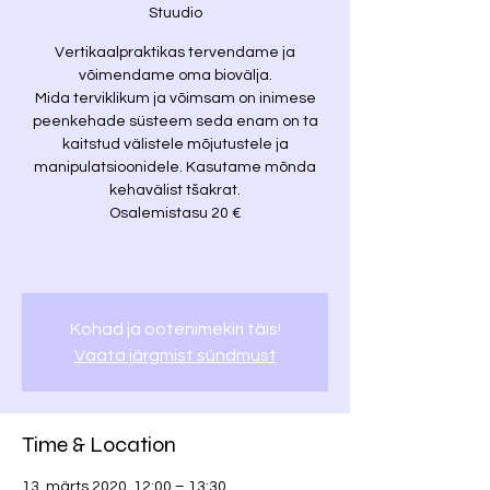
Stuudio
Vertikaalpraktikas tervendame ja
võimendame oma biovälja.
Mida terviklikum ja võimsam on inimese
peenkehade süsteem seda enam on ta
kaitstud välistele mõjutustele ja
manipulatsioonidele. Kasutame mõnda
kehavälist tšakrat.
Osalemistasu 20 €
Kohad ja ootenimekiri täis!
Vaata järgmist sündmust
Time & Location
13. märts 2020, 12:00 – 13:30