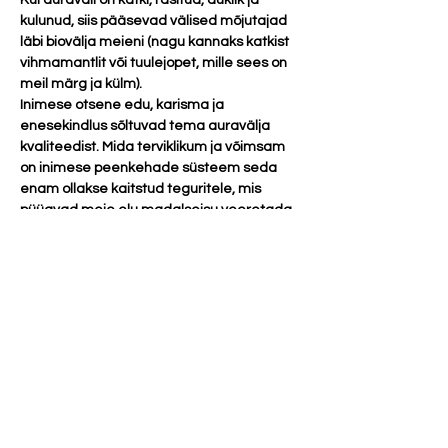
Kui auraväli on katki, räsitud, auklik ja 
kulunud, siis pääsevad välised mõjutajad 
läbi biovälja meieni (nagu kannaks katkist 
vihmamantlit või tuulejopet, mille sees on 
meil märg ja külm). 
Inimese otsene edu, karisma ja 
enesekindlus sõltuvad tema auravälja 
kvaliteedist. Mida terviklikum ja võimsam 
on inimese peenkehade süsteem seda 
enam ollakse kaitstud teguritele, mis 
püüavad meie elu madalseisu veeretada. 
Show More
Tickets
Sale ended
Ticket type
online meditatsioon