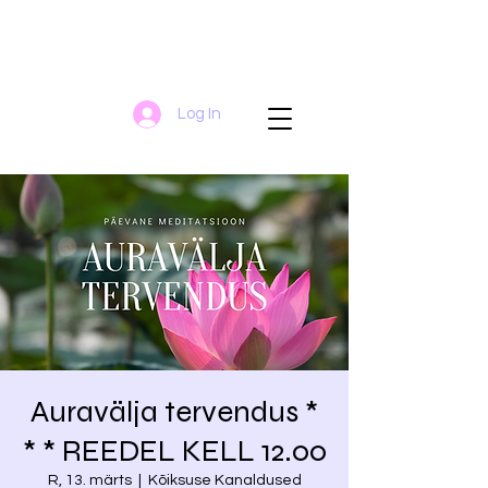
Log In
Auravälja tervendus *
* * REEDEL KELL 12.00
R, 13. märts
  |  
Kõiksuse Kanaldused