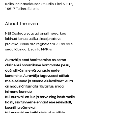
Kõiksuse Kanaldused Stuudio, Pirni 5-216,
10617 Tallinn, Estonia
About the event
NB! Osaleda saavad ainult need, kes 
läbinud kohustusliku sissejuhatava 
praktika. Palun ära registreeru kui sa pole 
seda läbinud. Lisainfo MKK-s. 
Auravälja eest hoolitsemine on sama 
oluline kui hommikune hammaste pesu, 
duši all käimine või puhaste riiete 
kandmine. Auravälja tugevusest sõltub 
meie seisund ja otsene elukvaliteet. Aura 
on nagu nähtamatu rõivastus, mida 
inimene kannab. 
Kui auraväli on ilus ja terve ning istub meile 
hästi, siis tunneme ennast enesekindlalt, 
kaunilt ja võimekalt. 