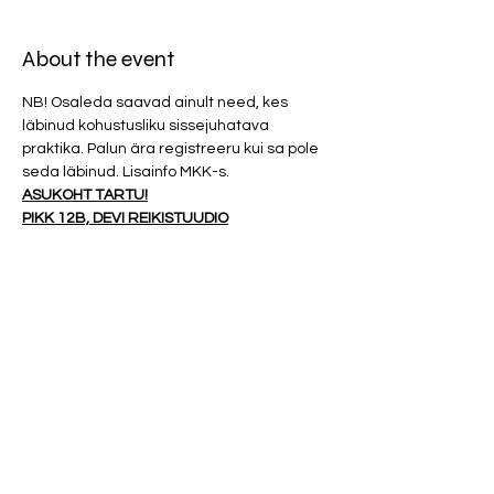
About the event
NB! Osaleda saavad ainult need, kes 
läbinud kohustusliku sissejuhatava 
praktika. Palun ära registreeru kui sa pole 
seda läbinud. Lisainfo MKK-s. 
ASUKOHT TARTU!
PIKK 12B, DEVI REIKISTUUDIO
Vertikaalpraktikas töötame erinevatel 
tasanditel armastuse energiaga. Sellel 
korral keskendume enda väärtustamise 
ja enese armastamise teemadele. Õpime 
iseendale andma kõike seda, mida me 
teistelt ootame. 
Osalustasu 20 eurot. 
Show More