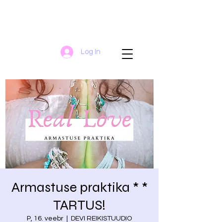
Log In
Armastuse praktika * *
TARTUS!
P, 16. veebr
  |  
DEVI REIKISTUUDIO