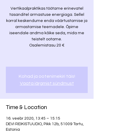
Vertikaalpraktikas töötame erinevatel
tasanditel armastuse energiaga. Sellel
korral keskendume enda väärtustamise ja
armastamise teemadele. Õpime
iseendale andma kõike seda, mida me
teistelt ootame.
Osalemistasu 20 €
Kohad ja ootenimekiri täis!
Vaata järgmist sündmust
Time & Location
16. veebr 2020, 13:45 – 15:15
DEVI REIKISTUUDIO, Pikk 12b, 51009 Tartu,
Estonia