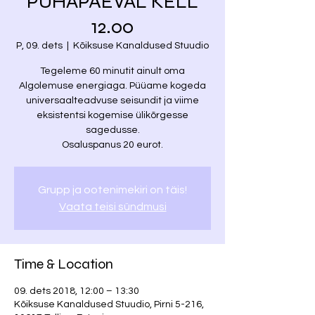
PÜHAPÄEVAL KELL
12.00
P, 09. dets
  |  
Kõiksuse Kanaldused Stuudio
Tegeleme 60 minutit ainult oma
Algolemuse energiaga. Püüame kogeda
universaalteadvuse seisundit ja viime
eksistentsi kogemise ülikõrgesse
sagedusse.
Osaluspanus 20 eurot.
Grupp ja ootenimekiri on täis!
Vaata teisi sündmusi
Time & Location
09. dets 2018, 12:00 – 13:30
Kõiksuse Kanaldused Stuudio, Pirni 5-216,