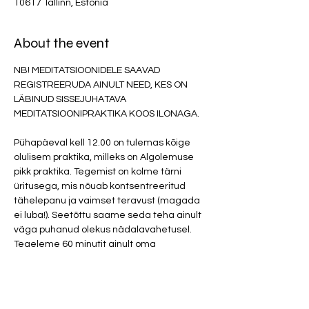
10617 Tallinn, Estonia
About the event
NB! MEDITATSIOONIDELE SAAVAD 
REGISTREERUDA AINULT NEED, KES ON 
LÄBINUD SISSEJUHATAVA 
MEDITATSIOONIPRAKTIKA KOOS ILONAGA. 

Pühapäeval kell 12.00 on tulemas kõige 
olulisem praktika, milleks on Algolemuse 
pikk praktika. Tegemist on kolme tärni 
üritusega, mis nõuab kontsentreeritud 
tähelepanu ja vaimset teravust (magada 
ei luba!). Seetõttu saame seda teha ainult 
väga puhanud olekus nädalavahetusel. 
Tegeleme 60 minutit ainult oma 
Algolemuse energiaga. Püüame kogeda 
universaalteadvuse seisundit.  Viime 
eksistentsi kogemise ülikõrgesse 
sagedusse. Tegemist on 100% 