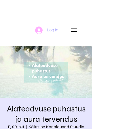
Log In
Alateadvuse puhastus
ja aura tervendus
P, 09. okt
  |  
Kõiksuse Kanaldused Stuudio