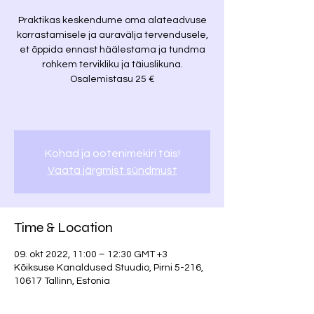
Praktikas keskendume oma alateadvuse
korrastamisele ja auravälja tervendusele,
et õppida ennast häälestama ja tundma
rohkem tervikliku ja täiuslikuna.
Osalemistasu 25 €
Kohad ja ootenimekiri täis!
Vaata järgmist sündmust
Time & Location
09. okt 2022, 11:00 – 12:30 GMT +3
Kõiksuse Kanaldused Stuudio, Pirni 5-216,
10617 Tallinn, Estonia